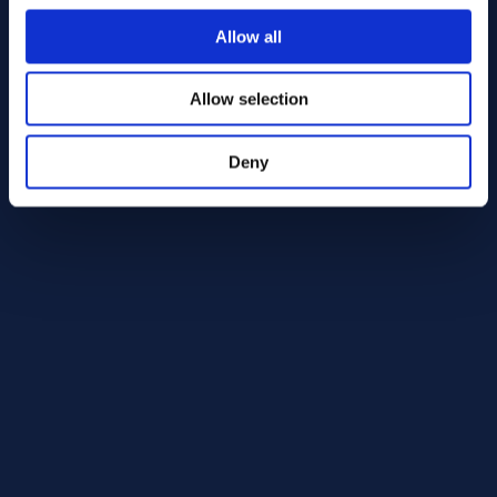
Allow all
铝合金 7050 适用环境
承受高静态和动态载荷的结构应用
应力腐蚀开裂风险极高的环境
Allow selection
对损伤容限要求高的航空航天应用
Deny
应避免的环境
需要大量焊接的应用
未经表面处理的强化学腐蚀环境
技术数据（典型值）值）
密度：
~2.8 g/cm³
屈服强度：
~430–480 MPa（取决于条件）
抗拉强度：
~510–570 MPa
弹性模量：
~70–80 GPa