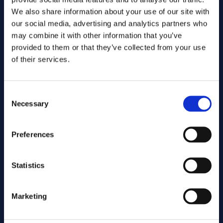
We also share information about your use of our site with
局限性
our social media, advertising and analytics partners who
未经表面处理的耐腐蚀性低于 5xxx 和 6xxx 系列铝合金
may combine it with other information that you’ve
焊接性有限 - 通常不建议焊接
provided to them or that they’ve collected from your use
成形性略低于较软的铝合金
of their services.
典型应用
Consent
航空航天
Necessary
Selection
主要承重结构，例如翼梁、翼片、框架、隔框和机身。
国防和军事应用
军用飞机和其他高强度系统的结构部件。
Preferences
高性能结构
需要轻量化和最大机械强度的应用至关重要。
Statistics
耐腐蚀性和抗裂性
铝合金 7050 经过专门开发，与之前的高强度 7xxx 系列合金相
Marketing
比，具有更高的抗应力腐蚀开裂性能。在过时效状态下（例如
T7451），强度、断裂韧性和耐腐蚀性之间实现了非常好的平衡，
使该材料非常适合在严苛环境下长期运行。