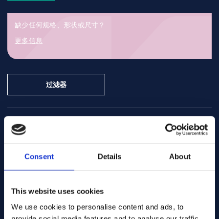
铝合金 7050 的性能
铝合金 7050 主要由锌、镁和铜合金化而成，并通过沉淀硬化
缺少任何规格、形状或尺寸？
（时效硬化）进行强化。与 7075 等相关合金相比，7050 具有
更多信息
更高的抗应力腐蚀开裂性能和更好的断裂韧性，尤其是在大尺寸截
面方面。
对于高强度铝合金而言，该材料的导电性也相对较好。
过滤器
类型：
可热处理的高强度铝合金
合金：
Al-Zn-Mg-Cu（7050 铝合金）
结构：
沉淀硬化铝合金
牌号：
7050 铝合金、UNS A97050、AMS 4108、AMS
aluminium 7050
合金:
艺术品编号 .... CN124
4201、ASTM B247
AMS 4050
规格:
Sheet/plate
形式:
优点
Warehouse:
Consent
Details
About
Orderable item
库存:
极高的强度重量比
Contact us here for order
优异的抗应力腐蚀开裂性能
即使在厚截面中也具有良好的断裂韧性
Add to quote
This website uses cookies
相对较高的导电性（~40% IACS）
We use cookies to personalise content and ads, to
热处理后良好的尺寸稳定性表面处理
provide social media features and to analyse our traffic.