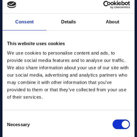
alloy 3
合金:
艺术品编号 .... DEG11
极佳的成形性和冷加工性能
N/A
规格:
低蠕变和松弛
Fittings and flanges
形式:
良好的耐腐蚀性
Consent
Details
About
Warehouse:
Orderable item
库存:
局限性
Contact us here for order
This website uses cookies
材料成本高于标准铜合金
Add to quote
机械加工通常需要严格控制工艺
We use cookies to personalise content and ads, to
热处理可能需要为达到最佳强度，必须满足要求。
provide social media features and to analyse our traffic.
alloy 3
合金:
艺术品编号 .... DEG11
We also share information about your use of our site with
N/A
规格:
our social media, advertising and analytics partners who
合金 3 的常用产品形式
Fittings and flanges
形式:
may combine it with other information that you’ve
线材
Warehouse:
provided to them or that they’ve collected from your use
板材和带材
Orderable item
库存:
of their services.
圆棒
Contact us here for order
特殊尺寸，按图纸定制
Add to quote
Consent
合金 3 的典型应用部件
Necessary
Selection
电触点