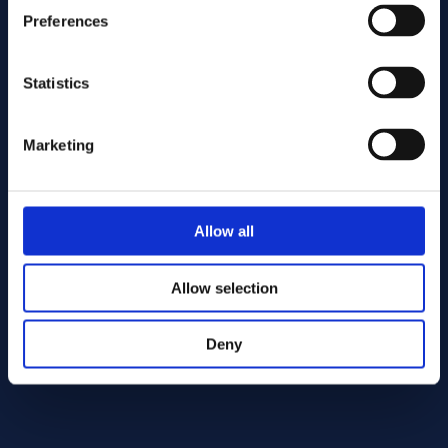
继电器和开关
Preferences
电子元件中的弹簧部件
航空航天和国防工业用部件
高温环境下的电气部件
Statistics
耐腐蚀性
Marketing
合金 3 在许多工业环境中具有良好的耐腐蚀性，即使在高温下也能
保持其机械性能。温度。
该材料的稳定性使其适用于对使用寿命和可靠性要求极高的电子元
件。
Allow all
合金 3 适用环境
Allow selection
电气和电子系统
高温应用
航空航天和国防工业
Deny
循环载荷应用
应避免的环境
使用更简单的铜合金即可满足要求的应用