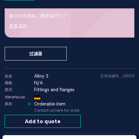
于电子元件和弹簧应用。
缺少任何规格、形状或尺寸？
合金 3 还具有良好的耐腐蚀性，即使在高温或循环载荷等严苛环境
更多信息
下也能保持其性能。
合金 3 的性能
合金 3 是一种铜铍合金，少量铍的添加赋予其高强度，而铜基体则
过滤器
确保了良好的导电性和导热性。
该材料具有低蠕变性和极佳的抗松弛性，使其适用于需要长时间保
持弹簧力的部件。
alloy 3
合金:
类型：
铜铍合金
艺术品编号 .... DEG11
N/A
规格:
合金：
Cu-Ni-Be
Fittings and flanges
形式:
结构：
沉淀硬化铜合金
牌号：
合金 3，UNS C17510，RWMA 3 级，CuNi2Be
Warehouse:
典型成分：
Cu ~余量，Ni ~1.4–2.2%，Be ~0.2–0.6%
Orderable item
库存:
Contact us here for order
优点
Add to quote
高机械强度
良好的导电性（~50% IACS）