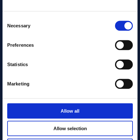
Consent
Necessary
Selection
Preferences
发送
Statistics
Cutting services
Marketing
Associerade produkter
Allow all
Allow selection
Alloy C-22 Tube/pipe 33.40 x 1000.00 ASTM B619 - Offc