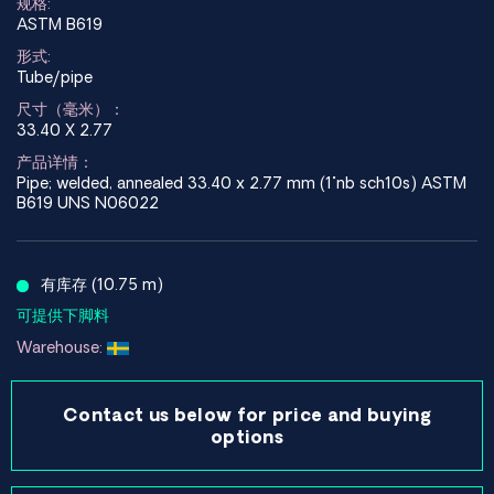
规格:
ASTM B619
形式:
Tube/pipe
尺寸（毫米）：
33.40 X 2.77
产品详情：
Pipe; welded, annealed 33.40 x 2.77 mm (1"nb sch10s) ASTM
B619 UNS N06022
有库存 (10.75 m)
可提供下脚料
Warehouse:
Contact us below for price and buying
options