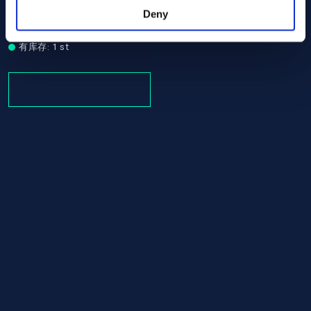
ASTM B619
Deny
Tube/pipe
33.40 x 1000.00
有库存: 1 st