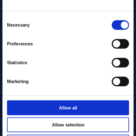
Consent
Necessary
Selection
Preferences
发送
Statistics
Cutting services
Marketing
Associerade produkter
Allow all
Allow selection
Alloy C-276 Round bar 16.00 x 1030.00 ASTM B574 - Off