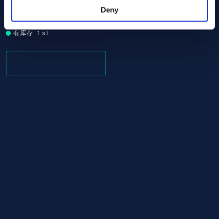
ASTM B574
Deny
Round bar
16.00 x 1030.00
有库存: 1 st