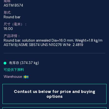
规格:
ASTM B574
形式:
Round bar
尺寸（毫米）：
16.00
产品详情：
Round bar; solution annealed Dia=16.0 mm, Weight=1.8 kg/m
ASTM B/ASME SB574 UNS N10276 W.Nr. 2.4819
有库存 (374.37 kg)
可提供下脚料
Warehouse:
Contact us below for price and buying
options