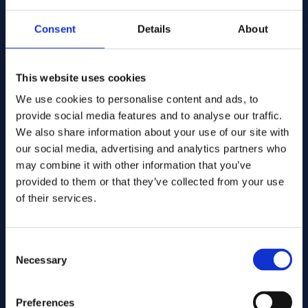
电子邮件地址：
Consent
Details
About
公司名称 公司名称
This website uses cookies
We use cookies to personalise content and ads, to
输入数量
provide social media features and to analyse our traffic.
We also share information about your use of our site with
our social media, advertising and analytics partners who
may combine it with other information that you’ve
您的信息
provided to them or that they’ve collected from your use
of their services.
Consent
Necessary
Selection
Preferences