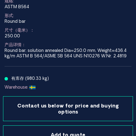
规格:
ASTM B564
形式:
Round bar
尺寸（毫米）：
250.00
产品详情：
Round bar; solution annealed Dia=250.0 mm, Weight=436.4
kg/m ASTM B 564/ASME SB 564 UNS N10276 W.Nr. 2.4819
有库存 (980.33 kg)
Warehouse:
Contact us below for price and buying
options
Add to quote