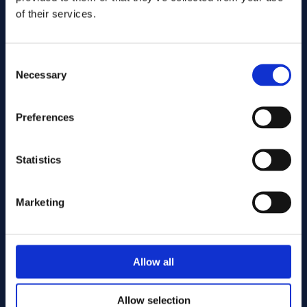
of their services.
Consent
Necessary
Selection
Preferences
发送
Statistics
Cutting services
Marketing
Associerade produkter
Allow all
 Offcut
16.00 x 2270.00 ASTM B160 - Offcut
Nickel 200/201 Round bar 16.00 x 1285.00 ASTM B160 - 
Nickel 200/201 Round bar 1
Allow selection