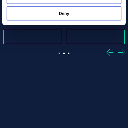
ASTM B160
ASTM B160
Round bar
Round bar
16.00 x 1285.00
16.00 x 1455.00
Deny
有库存: 1 st
有库存: 1 st