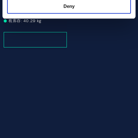
AMS 5663
Deny
Round bar
82.50
有库存: 40.29 kg