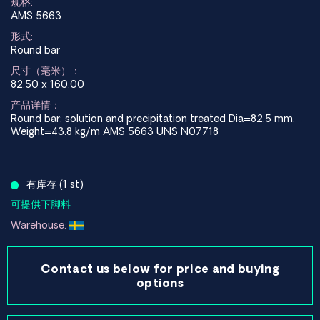
规格:
AMS 5663
形式:
Round bar
尺寸（毫米）：
82.50 x 160.00
产品详情：
Round bar; solution and precipitation treated Dia=82.5 mm,
Weight=43.8 kg/m AMS 5663 UNS N07718
有库存 (1 st)
可提供下脚料
Warehouse:
Contact us below for price and buying
options