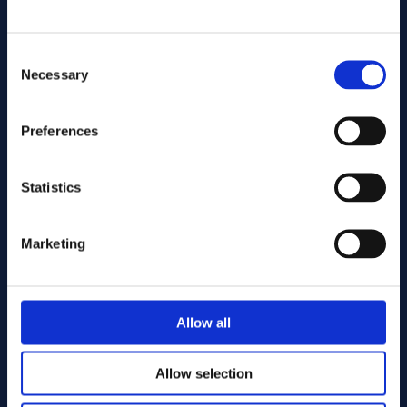
Consent
Necessary
Selection
Preferences
发送
Statistics
Cutting services
Marketing
Associerade produkter
Allow all
Allow selection
Alloy 718 Round bar 82.50 AMS 5663