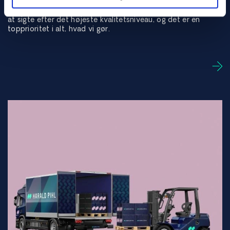
Som eksperter i speciallegeringer er det en del af vores DNA
at sigte efter det højeste kvalitetsniveau, og det er en
topprioritet i alt, hvad vi gør.