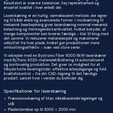
Resultatet er snævre tolerancer, høj repeterbarhed og
ensartet kvalitet i hver enkelt del.
Laserskæring er en hurtig, varmebaseret metode, der egner
sig til både enkle og avancerede former. I modsætning til
mekanisk bearbejdning giver laserskæring minimal mekanisk
belastning og fremragende kantkvalitet, hvilket betyder, at
mange komponenter kan leveres færdige – klar til brug med
det samme. Vi reducerer materialespild og maksimerer
udbyttet fra hver plade, hvilket gør produktionen mere
omkostningseffektiv – især ved store serier.
Vi arbejder med en Bystronic Fiber 6000 6kW laserskærer
med ByTrans 4020-materialehåndtering til automatiseret
og kontinuerlig produktion. Det giver os mulighed for at
tilbyde korte leveringstider, effektive arbejdsgange og fuld
kvalitetskontrol – fra din CAD-tegning til det færdige
produkt, uanset hvor i verden du befinder dig.
Specifikationer for laserskæring
Præcisionsskæring af titan, nikkelbaserede legeringer og
stål
Pladestørrelser op til 4000 × 2000 mm