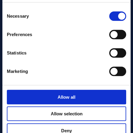
Consent
Necessary
Selection
Preferences
Statistics
Marketing
Allow all
Allow selection
Kvalitet og certifikater
Deny