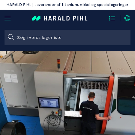
HARALD PIHL | Leverandør af titanium, nikkel og speciallegeringer