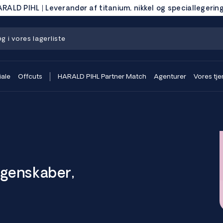
RALD PIHL | Leverandør af titanium, nikkel og speciallegerin
iale
Offcuts
HARALD PIHL Partner Match
Agenturer
Vores tje
Egenskaber,