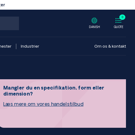
ger
0
DANISH
QUOTE
nester
Industrier
Om os & kontakt
Mangler du en specifikation, form eller
dimension?
Læs mere om vores handelstilbud