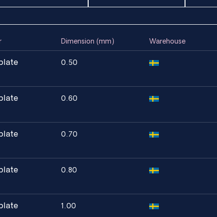
g bådudstyr.
r
Dimension (mm)
Warehouse
sbestandighed er påkrævet.
plate
0.50
miske miljøer er påkrævet.
plate
0.60
g beskyttelse mod korrosion i de fleste
plate
0.70
plate
0.80
plate
1.00
id