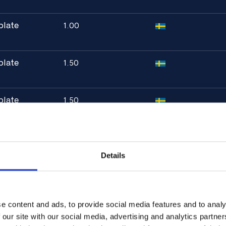
plate
1.00
ovlsyre eller saltsyre)
plate
1.50
emperaturer
plate
1.50
plate
2.00
Details
plate
2.00
e content and ads, to provide social media features and to analy
plate
2.50
 our site with our social media, advertising and analytics partn