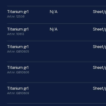
Fuld materialecertificering
ASTM / AMS / ISO-standarder
titanium gr1
N/A
Sheet/
Art.nr. 12536
titanium gr1
N/A
Sheet/
Art.nr. 10813
titanium gr1
Sheet/
Art.nr. GB10805
titanium gr1
Sheet/
Art.nr. GB10806
titanium gr1
Sheet/
Art.nr. GB10809