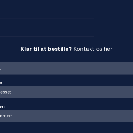
 Ti) med meget høj
d. Det er den blødeste og mest duktile
emiske industri, medicinsk teknologi,
giver materialet meget god svejsbarhed
Klar til at bestille?
Kontakt os her
er, medicinske komponenter og
e:
1, UNS R50250, Werkstoffnr 3.7025,
er:
dsmiljøer