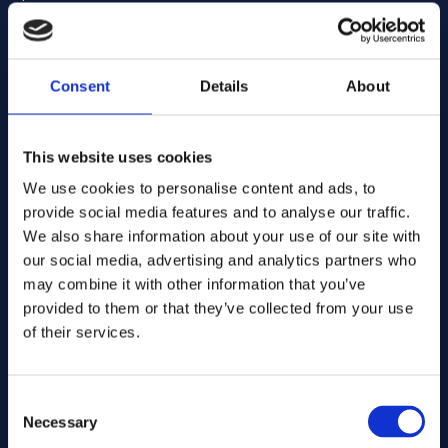
Sheet/plate
Formular:
Smedegods
3.18
Dims. (mm):
Bearbejdede komponenter
Warehouse:
Specialdimensioner i henhold til tegning
På lager: 271.00 kg
Lager:
Consent
Details
About
Add to quote
Typiske komponenter fremstillet i legering 6B
Ventilkomponenter og ventilsæder
This website uses cookies
Pumper og pumpekomponenter
alloy 6b
Legeringer:
Art.nr. .... GB113
We use cookies to personalise content and ads, to
Skærende værktøjer og procesværktøjer
Specifikation:
provide social media features and to analyse our traffic.
Glideflader og lejer
Sheet/plate
Formular:
We also share information about your use of our site with
Maskinkomponenter i kraftproduktion
3.18
Dims. (mm):
our social media, advertising and analytics partners who
Warehouse:
may combine it with other information that you’ve
Orderable item
Lager:
Korrosions- og slidstyrke
provided to them or that they’ve collected from your use
Contact us here for order
Legering 6B tilbyder meget god modstandsdygtighed over
of their services.
Add to quote
for både oxiderende og reducerende miljøer samt høj
modstandsdygtighed over for mekanisk slid.
Legeringen bruges ofte i miljøer, hvor kombinationen af
Consent
alloy 6b
Legeringer:
Art.nr. .... CN113
friktion, kemisk angreb og høje temperaturer ellers ville
Necessary
Selection
AMS 5894
Specifikation:
forårsage skade på standardmaterialer.