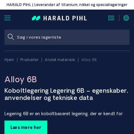
HARALD PIHL | Leverandør af titanium, nikkel og speciallegeringer
Hjem
Produkter
Andet materiale
Alloy 6B
Alloy 6B
Koboltlegering Legering 6B – egenskaber,
anvendelser og tekniske data
Legering 6B er en koboltbaseret legering, der er kendt for
sin ekstreme slidstyrke, meget høje modstandsdygtighed
over for rivning (vedhæftende slid) og fremragende
Læs mere her
slidstyrke.