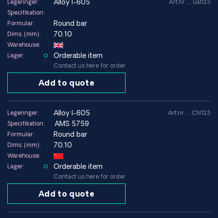
Titanium Grade 11
alloy l-605
Legeringer:
Art.nr. .... GB123
Titanium Grade 12
Specifikation:
Titanium Grade 19 / Ti Beta C
Round bar
Formular:
Ti 6-6-2
70.10
Dims. (mm):
Ti 6-2-4-2
Warehouse:
Ti 6-2-4-6
Orderable item
Lager:
Ti 8-1-1
Contact us here for order
Ti 10V-2Fe-3Al
Add to quote
Ti 15V-3Cr-3Sn-3Al
Rustfri & Specialstål
alloy l-605
Legeringer:
Art.nr. .... CN123
AMS 5759
Specifikation:
Aloy 410S
Round bar
Formular:
Aloy 321H
70.10
Dims. (mm):
Aloy A-286
Warehouse:
Legering 17-4 PH
Orderable item
Lager:
Maraging 350
Contact us here for order
ASTM F15-04 Kovar
AISI 304L
Add to quote
AISI 316L
AISI 316Ti