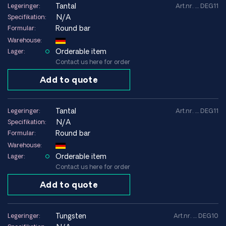
AISI 321
tantal
Legeringer:
Art.nr. .... DEG11
AISI 329 Duplex
N/A
Specifikation:
AISI 420
Round bar
Formular:
AISI 442
Warehouse:
AISI 309
Orderable item
Lager:
AISI 310
Contact us here for order
AISI 330
Add to quote
Duplex 2205
Duplex 2507
LDX 2101
tantal
Legeringer:
Art.nr. .... DEG11
EDX 2304
N/A
Specifikation:
1,4418
Round bar
Formular:
1,4501
Warehouse:
Hidurel 5
Orderable item
Lager:
Contact us here for order
Nikkellegeringer
Add to quote
Aloy 725
Aloy 740H
Aloy X-750
tungsten
Legeringer:
Art.nr. .... DEG10
Aloy 751