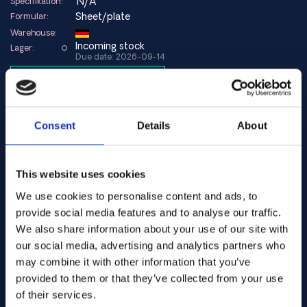
N/A
Specifikation:
Aloy 783
Sheet/plate
Formular:
Aloy 803
Warehouse:
Alu 945X
Incoming stock
Lager:
Due date: 2026-09-14
Legering 020
Aloy C-4
Add to quote
Legering N
Aloy 188
Aloy L-605
alloy 6b
Legeringer:
Art.nr. 11313
Consent
Details
About
Aloy 6B
AMS 5894
Specifikation:
Aloy MA 956
Sheet/plate
Formular:
René 41
3.18
Dims. (mm):
This website uses cookies
Aloy R-405
Warehouse:
Aloy 902 (Ni-Span-C)
We use cookies to personalise content and ads, to
På lager: 271.00 kg
Lager:
Legering W
provide social media features and to analyse our traffic.
Add to quote
Legering PE11
We also share information about your use of our site with
Legering PE16
our social media, advertising and analytics partners who
Aloy PK33
may combine it with other information that you’ve
alloy 6b
Legeringer:
Art.nr. .... GB113
27-7MO
provided to them or that they’ve collected from your use
Specifikation:
UNS N06230
of their services.
Sheet/plate
Formular:
UNS N06200