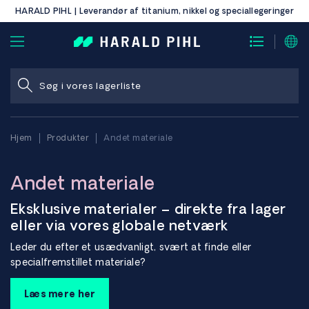
HARALD PIHL | Leverandør af titanium, nikkel og speciallegeringer
Hjem
Produkter
Andet materiale
Andet materiale
Eksklusive materialer – direkte fra lager
eller via vores globale netværk
Leder du efter et usædvanligt, svært at finde eller
specialfremstillet materiale?
Vi har løsningen.
Med et af Europas største lagre af speciallegeringer og et
Læs mere her
omfattende internationalt netværk af producenter kan vi