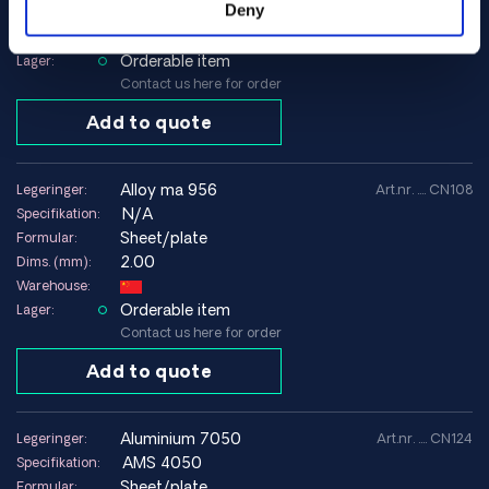
Ildfast metaller
Deny
4.75
Dims. (mm):
Warehouse:
Tantal
Orderable item
Lager:
Wolfram
Contact us here for order
Add to quote
Vores styrker
Certificeret i henhold til ISO 9001 og AS9120
Materialer til luftfart, forsvar og medicinsk teknologi
alloy ma 956
Legeringer:
Art.nr. .... CN108
Overholder AD 2000, PED, ASTM og ASME
N/A
Specifikation:
Fuld sporbarhed i henhold til EN 10204 3.1
Sheet/plate
Formular:
Hurtig global levering fra Europa
2.00
Dims. (mm):
Warehouse:
Orderable item
Lager:
Contact us here for order
Add to quote
aluminium 7050
Legeringer:
Art.nr. .... CN124
AMS 4050
Specifikation:
Sheet/plate
Formular: