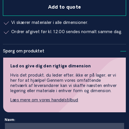
Add to quote
Vi skærer materialer i alle dimensioner.
Ordrer afgivet før kl. 12.00 sendes normalt samme dag.
Spørg om produktet
Lad os give dig den rigtige dimension
Hvis det produkt, du leder efter, ikke er på lager, er vi
her for at hjælpe! Gennem vores omfattende
netværk af leverandører kan vi skaffe næsten enhver
legering eller materiale i enhver form og dimension.
Læs mere om vores handelstilbud
Navn: