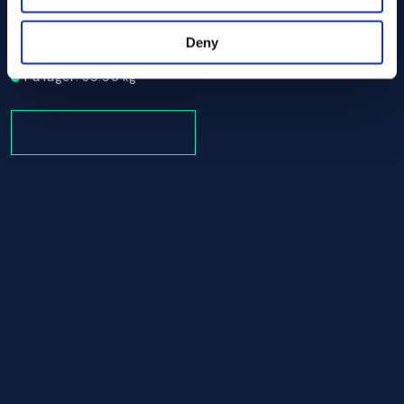
Alloy 718 Round bar 82.50 AMS 5663
AMS 5663
Round bar
Deny
82.50
På lager: 39.96 kg