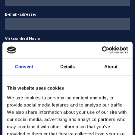
E-mail-adresse:
Virksomhed Navn:
Indtast antal
Consent
Details
About
Din besked
This website uses cookies
We use cookies to personalise content and ads, to
provide social media features and to analyse our traffic.
We also share information about your use of our site with
our social media, advertising and analytics partners who
may combine it with other information that you’ve
provided to them or that they’ve collected from your use