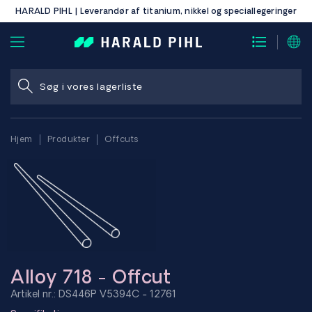
HARALD PIHL | Leverandør af titanium, nikkel og speciallegeringer
Hjem
Produkter
Offcuts
Alloy 718 - Offcut
Artikel nr.: DS446P V5394C - 12761