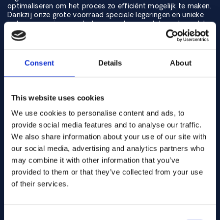
optimaliseren om het proces zo efficiënt mogelijk te maken.
Dankzij onze grote voorraad speciale legeringen en unieke
in-house services zou het zomaar kunnen dat we de snelste
in de branche zijn. Maar we zijn niet alleen snel, we doen
nooit concessies aan kwaliteit en zorgen we er altijd voor
dat de benodigde documentatie op tijd aanwezig is.
Consent
Details
About
This website uses cookies
We use cookies to personalise content and ads, to
provide social media features and to analyse our traffic.
We also share information about your use of our site with
our social media, advertising and analytics partners who
may combine it with other information that you’ve
provided to them or that they’ve collected from your use
of their services.
Consent