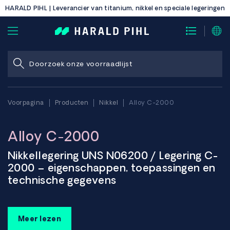
HARALD PIHL | Leverancier van titanium, nikkel en speciale legeringen
Voorpagina
Producten
Nikkel
Alloy C-2000
Alloy C-2000
Nikkellegering UNS N06200 / Legering C-
2000 – eigenschappen, toepassingen en
technische gegevens
UNS N06200, of Legering C-2000, is een nikkel-chroom-
molybdeenlegering met toevoeging van koper, ontwikkeld
Meer lezen