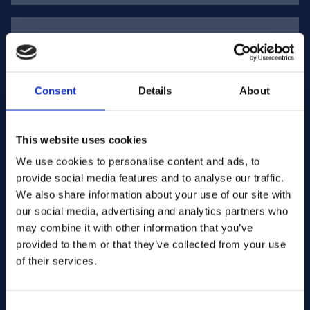
Legering:
Ni-Cr-Mo-Cu
Structuur:
austenitische legering op nikkelbasis
Aanduidingen:
HASTELLOY® C-2000, Legering C2000,
UNS N06200, W.Nr. 2.4675, NiCr23Mo16Cu
Typische samenstelling:
Ni ~rest, Cr ~23%, Mo ~16%, Cu
~1,6%
Consent
Details
About
Voordelen
This website uses cookies
Zeer goede corrosiebestendigheid in zowel oxiderende als
We use cookies to personalise content and ads, to
reducerende omgevingen
provide social media features and to analyse our traffic.
Goede weerstand tegen putcorrosie en spleetcorrosie
We also share information about your use of our site with
Goede weerstand tegen chloride-geïnduceerde corrosie
Breed scala aan toepassingen in chemische
our social media, advertising and analytics partners who
procesomgevingen
may combine it with other information that you’ve
FILTER
Goede lasbaarheid
provided to them or that they’ve collected from your use
of their services.
Er zijn geen producten in deze categorie.
Beperkingen
Hogere materiaalkosten dan standaard roestvrij staal
Consent