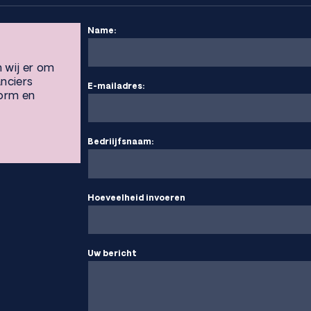
Name:
n wij er om
anciers
E-mailadres:
vorm en
Bedriijfsnaam:
Hoeveelheid invoeren
Uw bericht