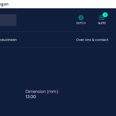
ingen
0
DUTCH
QUOTE
ndustrieën
Over ons & contact
Dimension (mm):
13.00