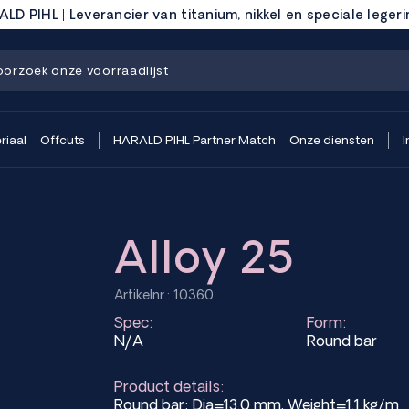
LD PIHL | Leverancier van titanium, nikkel en speciale leger
riaal
Offcuts
HARALD PIHL Partner Match
Onze diensten
I
Alloy 25
Artikelnr.: 10360
Spec:
Form:
N/A
Round bar
Product details:
Round bar; Dia=13.0 mm, Weight=1.1 kg/m