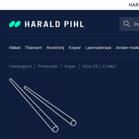
HARA
Nikkel
Titanium
Roestvrij
Koper
Lasmateriaal
Ander mate
Voorpagina
Producten
Koper
Alloy 25 / CuBe2