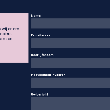
Name:
n wij er om
anciers
E-mailadres:
vorm en
Bedriijfsnaam:
Hoeveelheid invoeren
Uw bericht