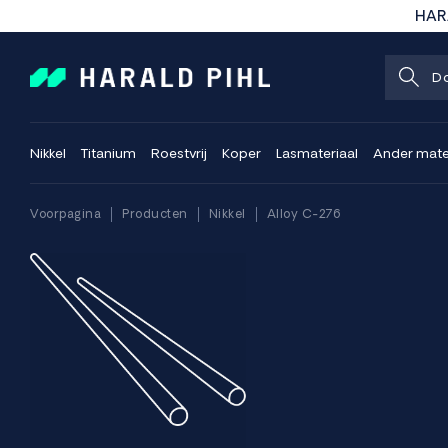
HARA
Nikkel
Titanium
Roestvrij
Koper
Lasmateriaal
Ander mate
Voorpagina
Producten
Nikkel
Alloy C-276