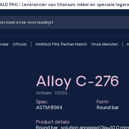
LD PIHL | Leverancier van titanium, nikkel en speciale leger
riaal
Offcuts
HARALD PIHL Partner Match
Onze diensten
I
Alloy C-276
Artikelnr.: 10055
Spec:
Form:
ASTM B564
Round bar
Product details:
Round bar; solution annealed Dia=10.0 