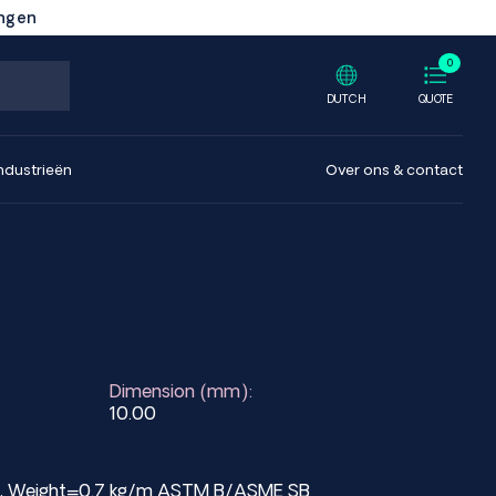
ingen
0
DUTCH
QUOTE
ndustrieën
Over ons & contact
Dimension (mm):
10.00
mm, Weight=0.7 kg/m ASTM B/ASME SB