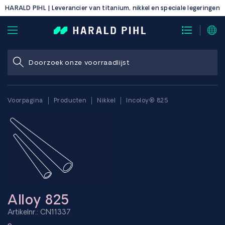
HARALD PIHL | Leverancier van titanium, nikkel en speciale legeringen
Voorpagina
Producten
Nikkel
Incoloy® 825
Alloy 825
Artikelnr.: CN11337