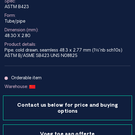
Spec:
ASTM B423
Form:
Tube/pipe
Dimension (mm):
48.30 X 2.80
Product details:
Pipe; cold drawn, seamless 48.3 x 2.77 mm (1½"nb sch10s)
ASTM B/ASME SB423 UNS N08825
Orderable item
Warehouse:
Contact us below for price and buying
options
Voeg toe aan offerte