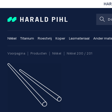
HARA
Nikkel
Titanium
Roestvrij
Koper
Lasmateriaal
Ander mate
Voorpagina
Producten
Nikkel
Nikkel 200 / 201