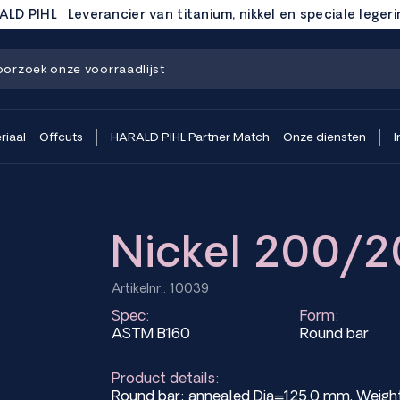
LD PIHL | Leverancier van titanium, nikkel en speciale leger
riaal
Offcuts
HARALD PIHL Partner Match
Onze diensten
I
Nickel 200/2
Artikelnr.: 10039
Spec:
Form:
ASTM B160
Round bar
Product details:
Round bar; annealed Dia=125.0 mm, Wei