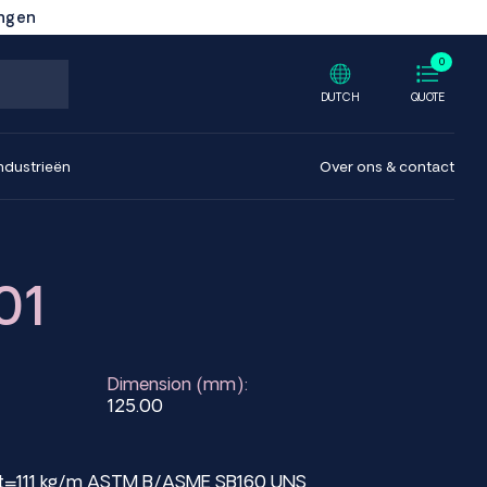
ingen
0
DUTCH
QUOTE
ndustrieën
Over ons & contact
01
Dimension (mm):
125.00
ght=111 kg/m ASTM B/ASME SB160 UNS