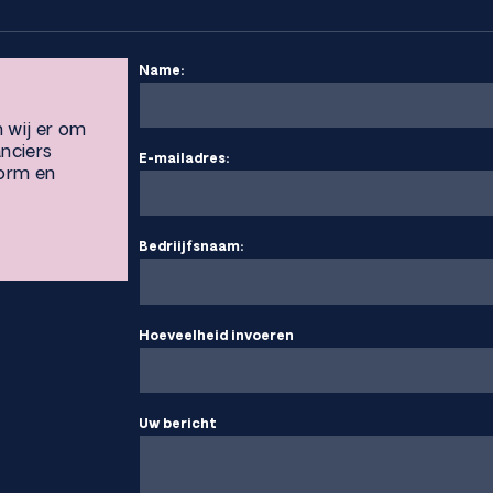
Name:
n wij er om
anciers
E-mailadres:
vorm en
Bedriijfsnaam:
Hoeveelheid invoeren
Uw bericht