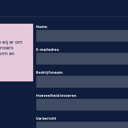
Name:
n wij er om
anciers
E-mailadres:
vorm en
Bedriijfsnaam:
Hoeveelheid invoeren
Uw bericht