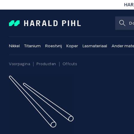
HARA
Nikkel
Titanium
Roestvrij
Koper
Lasmateriaal
Ander mate
Voorpagina
Producten
Offcuts