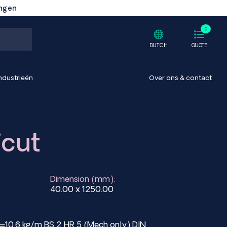
ingen
0
DUTCH
QUOTE
ndustrieën
Over ons & contact
fcut
Dimension (mm):
40.00 x 1250.00
=10.6 kg/m BS 2 HR 5 (Mech only) DIN