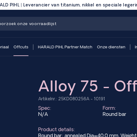
LD PIHL | Leverancier van titanium, nikkel en speciale leger
riaal
Offcuts
HARALD PIHL Partner Match
Onze diensten
I
Alloy 75 - Of
Artikelnr.: 25KD080256A - 10191
Spec:
Form:
N/A
Round bar
Product details:
Round bar; annealed Dia=40.0 mm, Weight