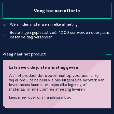
Voeg toe aan offerte
We snijden materialen in elke afmeting.
Bestellingen geplaatst vóór 12:00 uur worden doorgaans
dezelfde dag verzonden.
Vraag naar het product
Laten we u de juiste afmeting geven
Als het product dat u zoekt niet op voorraad is, zijn
wij er om u te helpen! Via ons uitgebreide netwerk van
leveranciers kunnen wij bijna elke legering of
materiaal, in elke vorm en afmeting leveren.
Lees meer over ons handelsaanbod