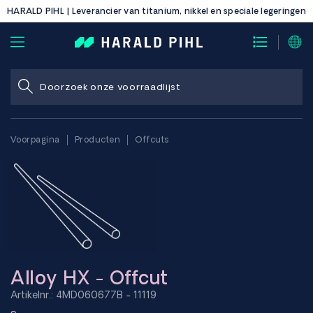
HARALD PIHL | Leverancier van titanium, nikkel en speciale legeringen
Voorpagina
Producten
Offcuts
Alloy HX - Offcut
Artikelnr.: 4MD060677B - 11119