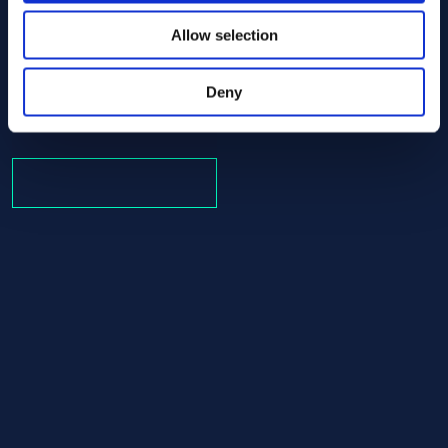
Allow selection
Alloy HX Round bar 25.40 AMS 5754
AMS 5754
Round bar
Deny
25.40
Op voorraad: 1234.83 kg