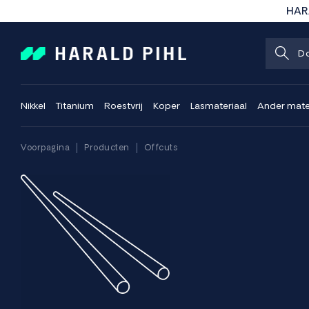
HARA
Nikkel
Titanium
Roestvrij
Koper
Lasmateriaal
Ander mate
Voorpagina
Producten
Offcuts