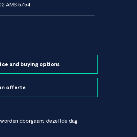
002 AMS 5754
ice and buying options
an offerte
.
r worden doorgaans dezelfde dag