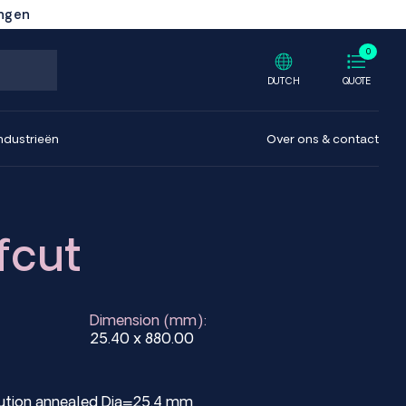
ingen
0
DUTCH
QUOTE
ndustrieën
Over ons & contact
fcut
Dimension (mm):
25.40 x 880.00
olution annealed Dia=25.4 mm