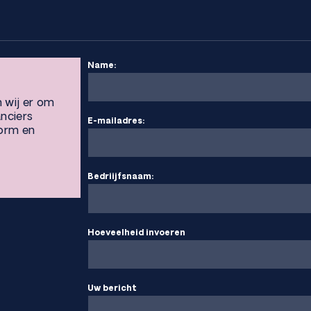
Name:
n wij er om
anciers
E-mailadres:
vorm en
Bedriijfsnaam:
Hoeveelheid invoeren
Uw bericht