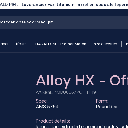
LD PIHL | Leverancier van titanium, nikkel en speciale leger
riaal
Offcuts
HARALD PIHL Partner Match
Onze diensten
I
Alloy HX - Of
Artikelnr.: 4MD060677C - 11119
Spec:
Form:
AMS 5754
Round bar
Product details:
Round bar; extruded machining quality, s