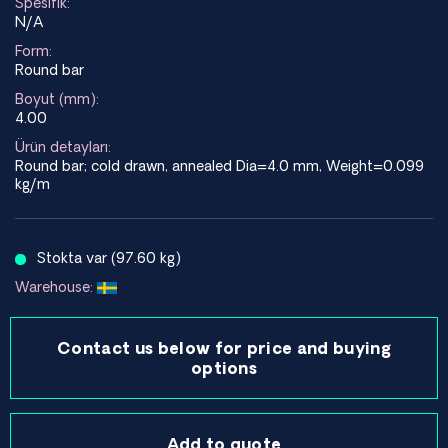
Spesifik:
N/A
Form:
Round bar
Boyut (mm):
4.00
Ürün detayları:
Round bar; cold drawn, annealed Dia=4.0 mm, Weight=0.099
kg/m
Stokta var (97.60 kg)
Warehouse:
Contact us below for price and buying
options
Add to quote