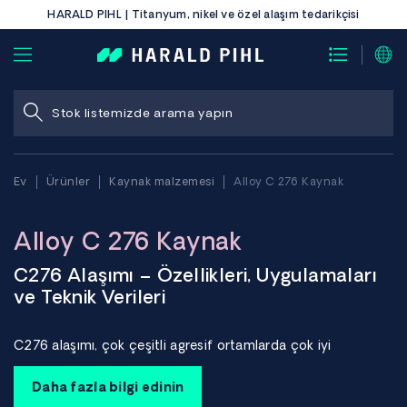
HARALD PIHL | Titanyum, nikel ve özel alaşım tedarikçisi
Ev
Ürünler
Kaynak malzemesi
Alloy C 276 Kaynak
Alloy C 276 Kaynak
C276 Alaşımı – Özellikleri, Uygulamaları
ve Teknik Verileri
C276 alaşımı, çok çeşitli agresif ortamlarda çok iyi
korozyon direnciyle bilinen nikel-krom-molibden bazlı bir
dolgu malzemesidir. Yüksek molibden içeriği, çukurlaşma ve
Daha fazla bilgi edinin
çatlak korozyonu gibi lokalize korozyona karşı direnç sağlar.