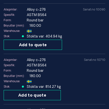
Klorür içeren çözeltiler
Baca gazı arıtma
alloy c-276
Alaşımlar:
Sanat.no 10090
Aşındırıcı endüstriyel ortamlar
ASTM B564
Spesifik:
Round bar
Form:
160.00
Boyutlar (mm):
Kaçınılması Gereken Ortamlar
Warehouse:
Daha basit alaşımların yeterli olduğu uygulamalar
Stokta var: 404.94 kg
Stok:
Yüksek korozyon direncinin gerekli olmadığı ortamlar
Malzeme maliyetinin minimumda tutulması gereken yapılar
Add to quote
düşük
alloy c-276
Alaşımlar:
Sanat.no 10710
Teknik veriler
ASTM B564
Spesifik:
Round bar
Form:
Akma dayanımı (%0,2)
~400 MPa
180.00
Boyutlar (mm):
Warehouse:
Çekme dayanımı
~690 MPa
Stokta var: 814.27 kg
Stok:
Uzama
~35 %
Add to quote
Yoğunluk
~8,9 g/cm³