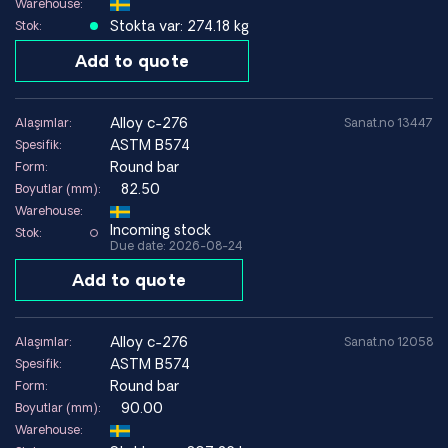
Warehouse:
Stokta var: 274.18 kg
Stok:
Add to quote
alloy c-276
Alaşımlar:
Sanat.no 13447
ASTM B574
Spesifik:
Round bar
Form:
82.50
Boyutlar (mm):
Warehouse:
Incoming stock
Stok:
Due date: 2026-08-24
Add to quote
alloy c-276
Alaşımlar:
Sanat.no 12058
ASTM B574
Spesifik:
Round bar
Form:
90.00
Boyutlar (mm):
Warehouse: