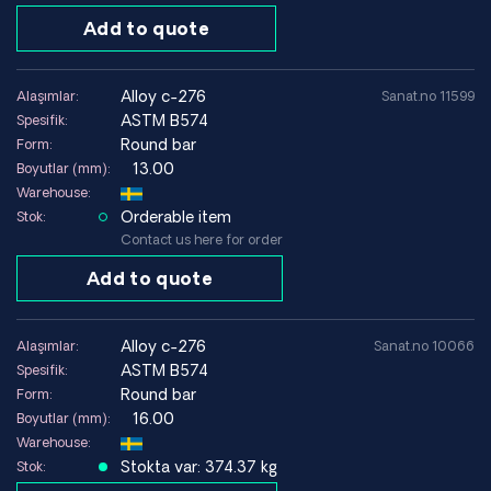
Add to quote
alloy c-276
Alaşımlar:
Sanat.no 11599
ASTM B574
Spesifik:
Round bar
Form:
13.00
Boyutlar (mm):
Warehouse:
Orderable item
Stok:
Contact us here for order
Add to quote
alloy c-276
Alaşımlar:
Sanat.no 10066
ASTM B574
Spesifik:
Round bar
Form:
16.00
Boyutlar (mm):
Warehouse:
Stokta var: 374.37 kg
Stok: