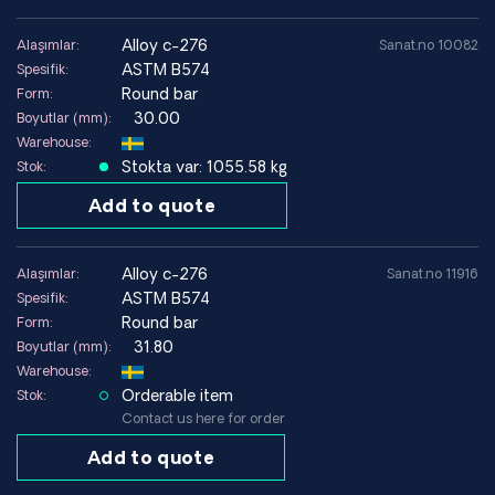
alloy c-276
Alaşımlar:
Sanat.no 10082
ASTM B574
Spesifik:
Round bar
Form:
30.00
Boyutlar (mm):
Warehouse:
Stokta var: 1055.58 kg
Stok:
Add to quote
alloy c-276
Alaşımlar:
Sanat.no 11916
ASTM B574
Spesifik:
Round bar
Form:
31.80
Boyutlar (mm):
Warehouse:
Orderable item
Stok:
Contact us here for order
Add to quote