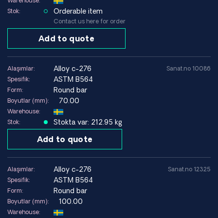
Warehouse:
Tipik bileşim:
Ni dengesi, Cr ~%15–16, Mo ~%15–17, W
Orderable item
Stok:
~%3–4, Fe ~%4–7
Contact us here for order
Add to quote
Avantajlar
Agresif kimyasallarda çok iyi korozyon direnci ortamlar
alloy c-276
Alaşımlar:
Sanat.no 10086
Çukurlaşma ve çatlak korozyonuna direnç
ASTM B564
Spesifik:
Düşük karbon içeriği, kristaller arası saldırı riskini azaltır
Round bar
Form:
Kimyasal proses ekipmanlarındaki kaynaklı yapılar için
70.00
Boyutlar (mm):
uygundur
Warehouse:
Enerji, çevre ve proses endüstrilerinde kanıtlanmış malzeme
Stokta var: 212.95 kg
Stok:
Add to quote
Sınırlamalar
Standart paslanmaz dolgu malzemelerine göre daha yüksek
malzeme maliyeti
alloy c-276
Alaşımlar:
Sanat.no 12325
Yüksek korozyon direncinin gerekli olduğu yerlerde
ASTM B564
Spesifik:
kullanılmalıdır
Round bar
Form:
Daha az agresif ortamlarda gerekli değildir
100.00
Boyutlar (mm):
Warehouse: