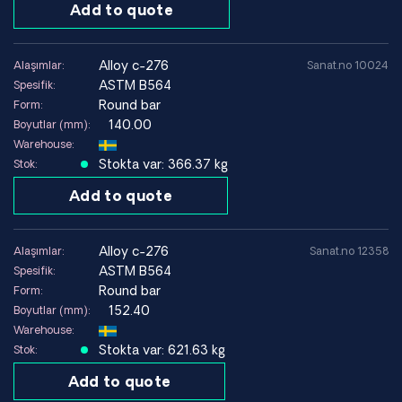
Add to quote
farklı malzemelerin kaynaklanmasında da kullanılır.
C276 Alaşımı
Nikel-Krom-Molibden Alaşımları
alloy c-276
Alaşımlar:
Sanat.no 10024
Nikel Bazlı Korozyona Dayanıklı Alaşımlar
ASTM B564
Spesifik:
Farklı Malzemelerin Kaynaklanmasında Seçilmiş Paslanmaz
Round bar
Form:
Çelikler
140.00
Boyutlar (mm):
Warehouse:
Korozyon Direnci
Stokta var: 366.37 kg
Stok:
C276 alaşımı, çok çeşitli agresif kimyasal ortamlara karşı
Add to quote
çok iyi direnç sunar.
Bu malzeme, hem lokal korozyonun hem de taneler arası
aşınmanın sınırlandırılması gereken ortamlarda özellikle takdir
alloy c-276
Alaşımlar:
Sanat.no 12358
edilmektedir. Bu, kaynak malzemesini asidik, klorür içeren
ASTM B564
Spesifik:
veya başka türlü aşındırıcı ortamlarda çalışan proses
Round bar
Form:
ekipmanları için güçlü bir seçenek haline getirir.
152.40
Boyutlar (mm):
Warehouse:
C276 Alaşımının İyi Performans Gösterdiği
Stokta var: 621.63 kg
Stok:
Ortamlar
Add to quote
Kimyasal proses ortamları