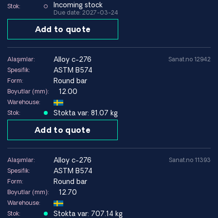
Incoming stock
Stok:
Due date: 2027-03-24
Add to quote
alloy c-276
Alaşımlar:
Sanat.no 12942
ASTM B574
Spesifik:
Round bar
Form:
12.00
Boyutlar (mm):
Warehouse:
Stokta var: 81.07 kg
Stok:
Add to quote
alloy c-276
Alaşımlar:
Sanat.no 11393
ASTM B574
Spesifik:
Round bar
Form:
12.70
Boyutlar (mm):
Warehouse:
Stokta var: 707.14 kg
Stok: