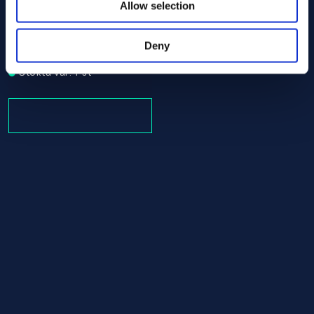
Allow selection
Alloy C-276 Round bar 12.70 x 1280.00 ASTM B574 - Off
ASTM B574
Round bar
Deny
12.70 x 1280.00
Stokta var: 1 st