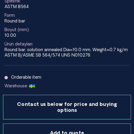
Spesifik:
ASTM B564
Form:
Round bar
Boyut (mm):
10.00
Ürün detayları:
Round bar; solution annealed Dia=10.0 mm, Weight=0.7 kg/m
ASTM B/ASME SB 564/574 UNS N010276
Orderable item
Warehouse:
Contact us below for price and buying
options
Add to quote