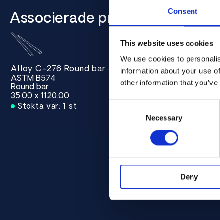
Consent
Associerade produkter
This website uses cookies
We use cookies to personalis
00 ASTM B574 - Offcut
Alloy C-276 Round bar 35.00 x 1120.00 ASTM B574
Alloy C-27
information about your use of
ASTM B574
ASTM B574
other information that you’ve
Round bar
Round bar
35.00 x 1120.00
35.00 x 135
Consent
Stokta var: 1 st
Stokta var
Selection
Necessary
Deny