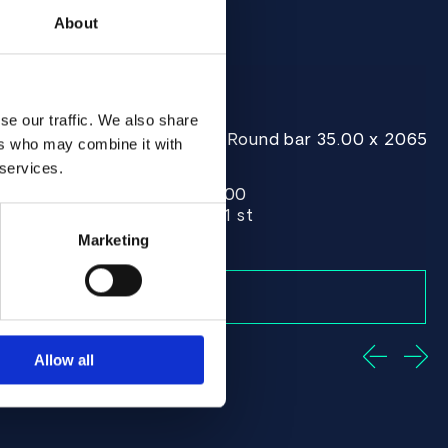
About
se our traffic. We also share
5.00 x 1640.00 ASTM B574 - Offcut
Alloy C-276 Round bar 35.00 x 2065.
ers who may combine it with
ASTM B574
 services.
Round bar
35.00 x 2065.00
Stokta var: 1 st
Marketing
Allow all