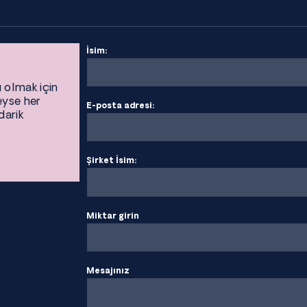
İsim:
ı olmak için
eyse her
E-posta adresi:
darik
Şirket İsim:
Miktar girin
Mesajınız