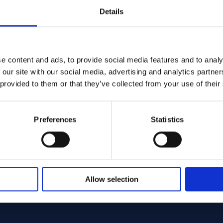
Details
e content and ads, to provide social media features and to analy
 - Offcut
6 Round bar 35.00 x 1355.00 ASTM B574 - Offcut
Alloy C-276 Round bar 3
 our site with our social media, advertising and analytics partn
ASTM B574
 provided to them or that they’ve collected from your use of their
Round bar
5.00
35.00 x 1640.00
: 1 st
Stokta var: 1 st
Preferences
Statistics
Allow selection