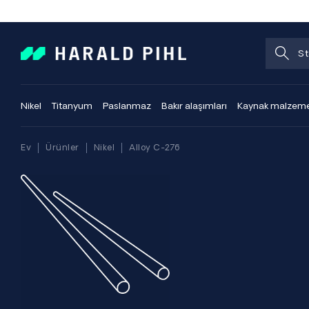
Nikel
Titanyum
Paslanmaz
Bakır alaşımları
Kaynak malzeme
Ev
Ürünler
Nikel
Alloy C-276