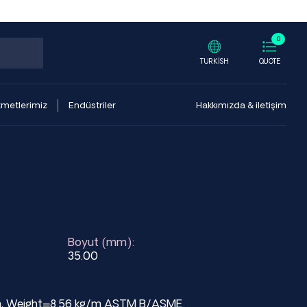
0
TURKISH
QUOTE
zmetlerimiz
Endüstriler
Hakkımızda & iletişim
Boyut (mm):
35.00
mm, Weight=8.56 kg/m ASTM B/ASME