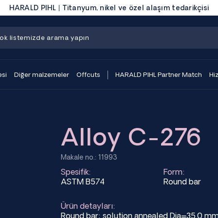
HARALD PIHL | Titanyum, nikel ve özel alaşım tedarikçisi
si
Diğer malzemeler
Offcuts
HARALD PIHL Partner Match
Hi
Alloy C-276
Makale no.: 11993
Spesifik:
Form:
ASTM B574
Round bar
Ürün detayları:
Round bar; solution annealed Dia=35.0 