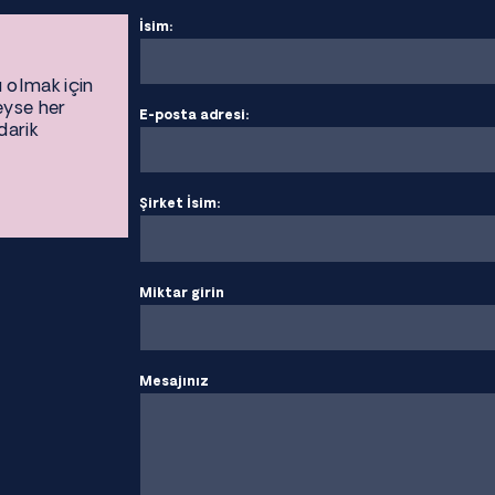
İsim:
ı olmak için
eyse her
E-posta adresi:
darik
Şirket İsim:
Miktar girin
Mesajınız