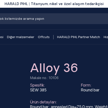
HARALD PIHL | Titanyum, nikel ve özel alaşım tedarikçisi
si
Diğer malzemeler
Offcuts
HARALD PIHL Partner Match
Hi
Alloy 36
Makale no.: 10106
Spesifik:
Form:
SEW 385
Round bar
Ürün detayları:
Round bar; annealed Dia=75.0 mm, Weigh