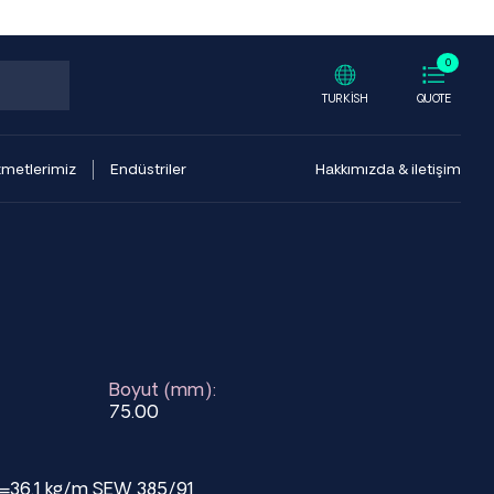
0
TURKISH
QUOTE
zmetlerimiz
Endüstriler
Hakkımızda & iletişim
Boyut (mm):
75.00
t=36.1 kg/m SEW 385/91