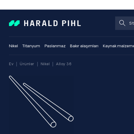
Nikel
Titanyum
Paslanmaz
Bakır alaşımları
Kaynak malzeme
Ev
Ürünler
Nikel
Alloy 36