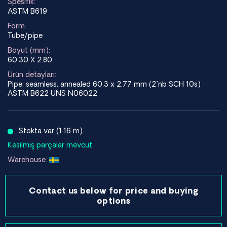
Spesifik:
ASTM B619
Form:
Tube/pipe
Boyut (mm):
60.30 X 2.80
Ürün detayları:
Pipe; seamless, annealed 60.3 x 2.77 mm (2"nb SCH 10s)
ASTM B622 UNS N06022
Stokta var (1.16 m)
Kesilmiş parçalar mevcut
Warehouse:
Contact us below for price and buying
options