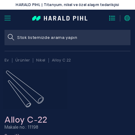
HARALD PIHL | Titanyum, nikel ve özel alaşım tedarikçisi
Ev
Ürünler
Nikel
Alloy C 22
Alloy C-22
Makale no.: 11198