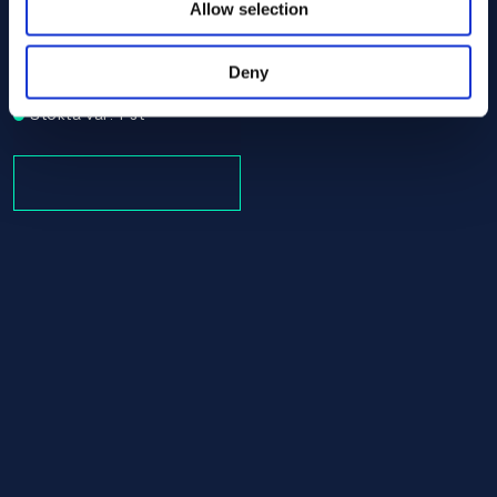
Allow selection
Alloy C-22 Tube/pipe 60.30 x 1740.00 ASTM B619 - Offc
ASTM B619
Tube/pipe
Deny
60.30 x 1740.00
Stokta var: 1 st