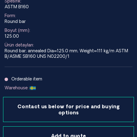
Spesifik:
ASTM B160
Form:
Round bar
Boyut (mm):
125.00
Ürün detayları:
Round bar; annealed Dia=125.0 mm, Weight=111 kg/m ASTM
B/ASME SB160 UNS N02200/1
Orderable item
Warehouse:
Contact us below for price and buying
options
Add to quote