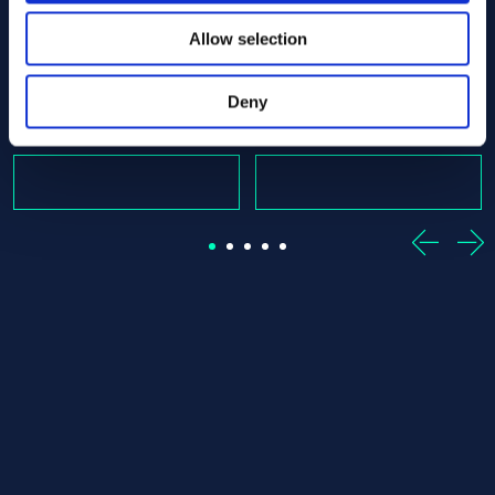
 Offcut
 40.00 x 900.00 ASTM B160 - Offcut
Nickel 200/201 Round bar 40.00 x 1580.00 ASTM B160 -
Nickel 200/201 Round bar 4
Allow selection
ASTM B160
ASTM B160
Round bar
Round bar
40.00 x 1580.00
40.00 x 1940.00
Deny
Stokta var: 1 st
Stokta var: 1 st