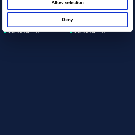
Allow selection
Nickel 200/201 Round bar 50.00 x 270.00 ASTM B160 - 
Nickel 200/201 Round bar 5
ASTM B160
ASTM B160
Round bar
Round bar
Deny
50.00 x 270.00
50.00 x 610.00
Stokta var: 1 st
Stokta var: 1 st