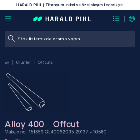
HARALD PIHL | Titanyum, nikel ve özel alaşım tedarikçisi
Ev
Ürünler
Offcuts
Alloy 400 - Offcut
Makale no.: 151859 QL40062095 29137 - 10580