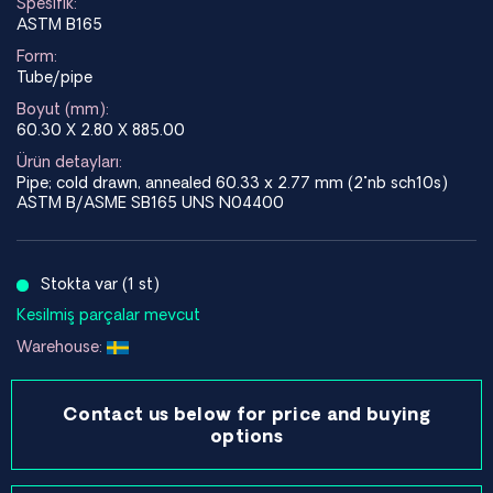
Spesifik:
ASTM B165
Form:
Tube/pipe
Boyut (mm):
60.30 X 2.80 X 885.00
Ürün detayları:
Pipe; cold drawn, annealed 60.33 x 2.77 mm (2"nb sch10s)
ASTM B/ASME SB165 UNS N04400
Stokta var (1 st)
Kesilmiş parçalar mevcut
Warehouse:
Contact us below for price and buying
options