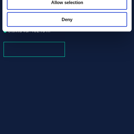
Allow selection
Alloy 400 Tube/pipe 60.30 ASTM B165
ASTM B165
Tube/pipe
Deny
60.30
Stokta var: 162.16 m