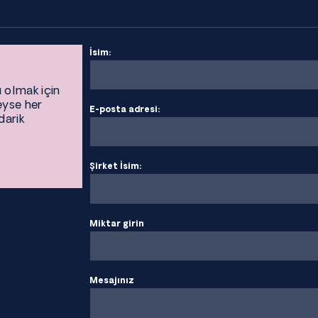
İsim:
ı olmak için
eyse her
E-posta adresi:
darik
Şirket İsim:
Miktar girin
Mesajınız