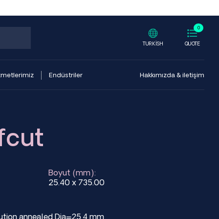
0
TURKISH
QUOTE
zmetlerimiz
Endüstriler
Hakkımızda & iletişim
fcut
Boyut (mm):
25.40 x 735.00
olution annealed Dia=25.4 mm