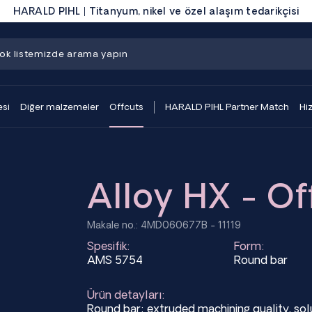
HARALD PIHL | Titanyum, nikel ve özel alaşım tedarikçisi
si
Diğer malzemeler
Offcuts
HARALD PIHL Partner Match
Hi
Alloy HX - Of
Makale no.: 4MD060677B - 11119
Spesifik:
Form:
AMS 5754
Round bar
Ürün detayları:
Round bar; extruded machining quality, s