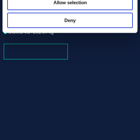
Allow selection
Alloy K-500 Round bar 80.00 ASTM B865
ASTM B865
Round bar
Deny
80.00
Stokta var: 252.97 kg