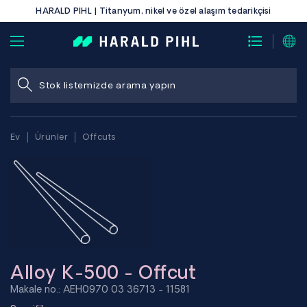
HARALD PIHL | Titanyum, nikel ve özel alaşım tedarikçisi
Ev
Ürünler
Offcuts
Alloy K-500 - Offcut
Makale no.: AEH0970 03 36713 - 11581