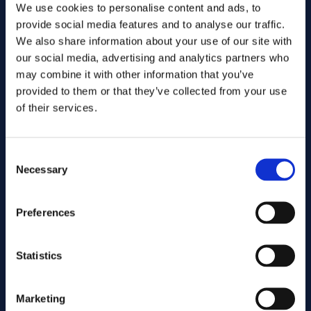
We use cookies to personalise content and ads, to
Wärmebehandlung Bezeichnungen: Alloy 13-8 PH, 13-8 PH,
provide social media features and to analyse our traffic.
UNS S13800, W. Nr./EN: 1.4534, AMS: 5629, ASTM: A 564
We also share information about your use of our site with
Typische Zusammensetzung: Cr ~12–13 %, Ni ~7–8 %, Al ~1
our social media, advertising and analytics partners who
% %
may combine it with other information that you’ve
Vorteile
provided to them or that they’ve collected from your use
of their services.
Sehr hohe Festigkeit nach dem Härten
Gute Zähigkeit und Dauerfestigkeit
Gute Korrosionsbeständigkeit
Consent
Stabile mechanische Eigenschaften
Necessary
Gute Dimensionsstabilität nach der Wärmebehandlung
Selection
Einschränkungen
Preferences
Die Korrosionsbeständigkeit ist geringer als bei einigen
austenitischen Edelstählen
Statistics
Eine Wärmebehandlung ist erforderlich, um die optimale
Festigkeit zu erreichen
Nicht für sehr hohe Temperaturen geeignet
Marketing