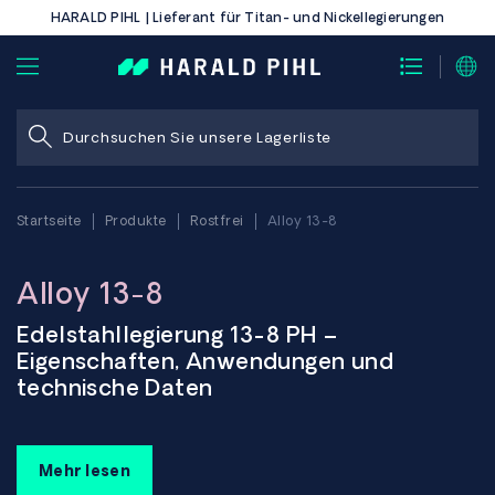
HARALD PIHL | Lieferant für Titan- und Nickellegierungen
Startseite
Produkte
Rostfrei
Alloy 13-8
Alloy 13-8
Edelstahllegierung 13-8 PH –
Eigenschaften, Anwendungen und
technische Daten
Die Legierung 13-8 PH ist ein ausscheidungshärtender,
martensitischer Edelstahl, der sehr hohe Festigkeit mit guter
Mehr lesen