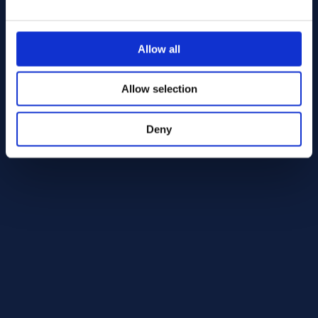
Gängige Produktformen für Alloy 13-8
Rundstab
Allow all
Blech und Flachmaterial
Stahl
Schmiedeteile
Allow selection
Befestigungselemente
Sonderabmessungen nach Zeichnung
Deny
Typische Bauteile aus 13-8 PH
Flugzeugkomponenten
Wellen und Strukturbauteile
Befestigungselemente
Ventilkomponenten
Hochbeanspruchte mechanische Teile
Korrosionsbeständigkeit
Die Legierung 13-8 PH bietet in vielen industriellen