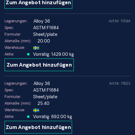
Zum Angebot hinzufügen
Messtechnik & Referenzbauteile
Längennormale, Maßbänder, Lehren und Präzisionsteile.
Präzisionstechnik
alloy 36
Legierungen:
Art.Nr. 11594
Bauteile, bei denen Dimensionsstabilität über Zeit und
ASTM F1684
Spec:
Temperatur hinweg entscheidend ist.
Sheet/plate
Formular:
Kryotechnologie & Optik
20.00
Abmaße. (mm):
Bauteile mit geringer Wärmeausdehnung in kryogenen
Warehouse:
Systemen, Laser- und Optikanwendungen.
Vorrätig: 1429.00 kg
Aktie:
Zum Angebot hinzufügen
Wärmeausdehnung
Die Legierung 36 ist besonders bekannt für ihren niedrigen
alloy 36
Wärmeausdehnungskoeffizienten (CTE) bei
Legierungen:
Art.Nr. 11823
ASTM F1684
Raumtemperatur. Dadurch eignet sich das Material überall
Spec:
Sheet/plate
dort, wo kleine Dimensionsänderungen Funktion, Passung
Formular:
25.40
oder Messgenauigkeit beeinträchtigen können.
Abmaße. (mm):
Warehouse:
Umgebungen, in denen sich Alloy 36 bewährt:
Vorrätig: 692.00 kg
Aktie:
Anwendungen, die eine geringe Wärmeausdehnung bei
Zum Angebot hinzufügen
Raumtemperatur erfordern