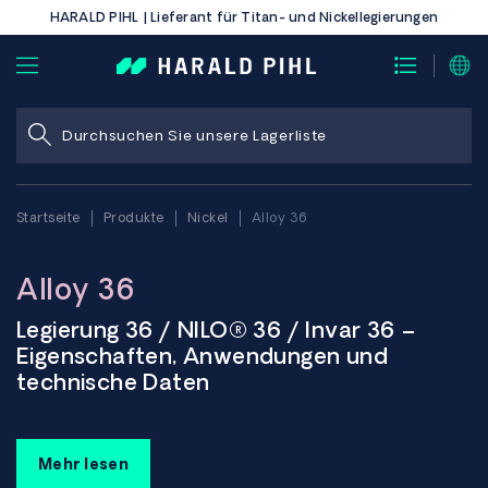
HARALD PIHL | Lieferant für Titan- und Nickellegierungen
Startseite
Produkte
Nickel
Alloy 36
Alloy 36
Legierung 36 / NILO® 36 / Invar 36 –
Eigenschaften, Anwendungen und
technische Daten
Legierung 36, auch bekannt als NILO® 36 und Invar 36, ist
Mehr lesen
eine binäre Nickel-Eisen-Legierung mit ca. 36 % Nickel. Das