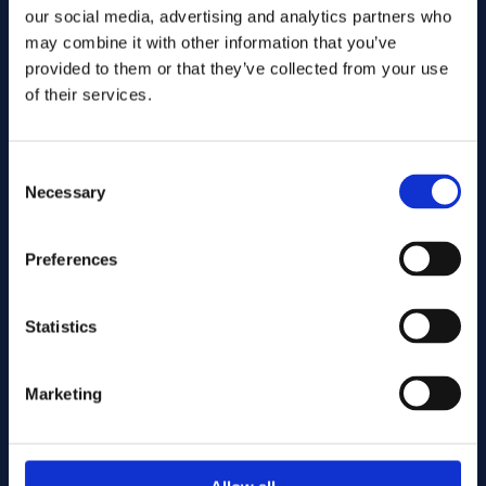
our social media, advertising and analytics partners who
40.00
Abmaße. (mm):
Warehouse:
may combine it with other information that you’ve
Vorrätig: 486.89 kg
Aktie:
provided to them or that they’ve collected from your use
of their services.
Zum Angebot hinzufügen
Consent
alloy 36
Legierungen:
Art.Nr. 11994
Necessary
SEW 385
Spec:
Selection
Round bar
Formular:
60.00
Abmaße. (mm):
Preferences
Warehouse:
Vorrätig: 25.62 kg
Aktie:
Zum Angebot hinzufügen
Statistics
Marketing
alloy 36
Legierungen:
Art.Nr. 10106
SEW 385
Spec:
Round bar
Formular:
75.00
Abmaße. (mm):