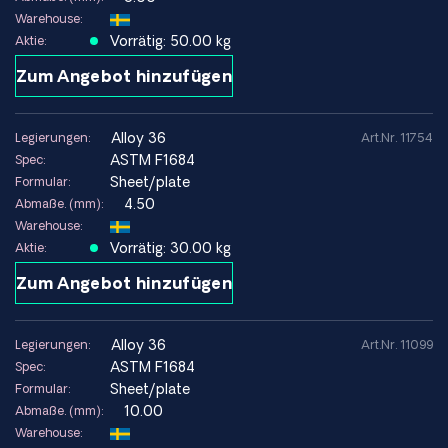
sowie Vorrichtungen und Werkzeuge eignet, bei denen
Warehouse:
Toleranzen dauerhaft eingehalten werden müssen.
Vorrätig: 50.00 kg
Aktie:
- Typ:
Nickel-Eisen-Legierung mit geringer
Zum Angebot hinzufügen
Wärmeausdehnung
- Legierung:
Ni-Fe (~36 % Ni) (Legierung 36 / NILO® 36 /
Invar 36)
alloy 36
Legierungen:
Art.Nr. 11754
- Struktur:
Austenitische Struktur (Ni-Fe)
ASTM F1684
Spec:
- Bezeichnungen:
Legierung 36, NILO® 36, Invar 36, UNS
Sheet/plate
Formular:
K93600 / K93601, Werkstoffnr. 1.3912
4.50
Abmaße. (mm):
Warehouse:
Vorrätig: 30.00 kg
Aktie:
Vorteile
Zum Angebot hinzufügen
Sehr geringe Wärmeausdehnung bei Raumtemperatur
Hohe Dimensionsstabilität bei Präzisionsanwendungen
Geeignet für Werkzeuge und Vorrichtungen für
alloy 36
Legierungen:
Art.Nr. 11099
Verbundwerkstoffe
ASTM F1684
Spec:
Bekannte und bewährte Legierung für Mess- und
Sheet/plate
Formular:
Referenzbauteile
10.00
Abmaße. (mm):
Kann verwendet werden in kryogenen Anwendungen, bei
Warehouse:
denen Stabilität wichtig ist