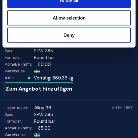
Allow all
Warehouse:
Orderable item
Aktie:
Contact us here for order
Allow selection
Zum Angebot hinzufügen
Deny
alloy 36
Legierungen:
Art.Nr. 10107
SEW 385
Spec:
Round bar
Formular:
80.00
Abmaße. (mm):
Warehouse:
Vorrätig: 660.36 kg
Aktie:
Zum Angebot hinzufügen
alloy 36
Legierungen:
Art.Nr. 11801
SEW 385
Spec:
Round bar
Formular:
85.00
Abmaße. (mm):
Warehouse: