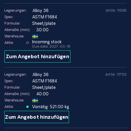
Präzisionstechnik, Mess- und Referenzbauteile
Verbundwerkzeuge, bei denen Toleranzen bei
alloy 36
Legierungen:
Art.Nr. 11595
Temperaturänderungen eingehalten werden müssen
ASTM F1684
Spec:
Kryogene Anwendungen, bei denen Dimensionsstabilität
Sheet/plate
Formular:
wichtig ist
30.00
Abmaße. (mm):
Warehouse:
Incoming stock
Aktie:
Due date: 2027-03-16
Zu vermeidende Umgebungen:
Zum Angebot hinzufügen
Stark korrosive Umgebungen ohne die richtige
Materialwahl/Oberflächenbehandlung
Anwendungen, die eine sehr geringe Ausdehnung weit
alloy 36
Legierungen:
Art.Nr. 11750
außerhalb des optimalen Temperaturbereichs der Legierung
ASTM F1684
Spec:
erfordern
Sheet/plate
Formular:
40.00
Abmaße. (mm):
Warehouse:
Vorrätig: 521.00 kg
Aktie:
Technische Daten
Zum Angebot hinzufügen
Alternativer Name
Invar 36