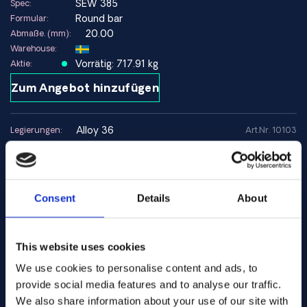
SEW 385
Spec:
Round bar
Formular:
20.00
Abmaße. (mm):
Warehouse:
Vorrätig: 717.91 kg
Aktie:
Zum Angebot hinzufügen
alloy 36
Legierungen:
Art.Nr. 10103
SEW 385
Spec:
Round bar
Formular:
25.00
Abmaße. (mm):
Warehouse:
Consent
Details
About
Vorrätig: 127.79 kg
Aktie:
Zum Angebot hinzufügen
This website uses cookies
We use cookies to personalise content and ads, to
alloy 36
Legierungen:
Art.Nr. 10104
provide social media features and to analyse our traffic.
SEW 385
Spec:
We also share information about your use of our site with
Round bar
Formular: