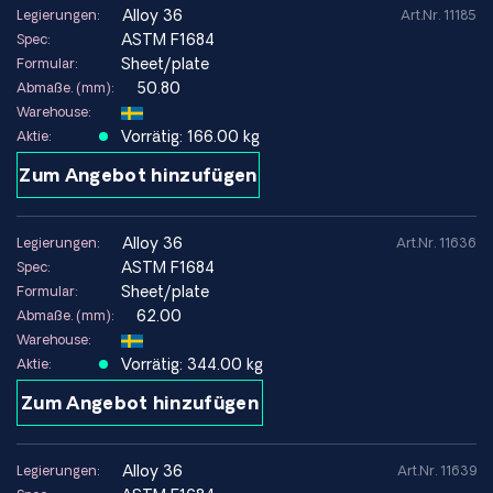
K93600 /
UNS
alloy 36
Legierungen:
Art.Nr. 11185
K93601
ASTM F1684
Spec:
Sheet/plate
Formular:
Werkstoffnr.
1.3912
50.80
Abmaße. (mm):
Warehouse:
Nickelgehalt
~36 %
Vorrätig: 166.00 kg
Aktie:
Dichte
~8,1 g/cm³
Zum Angebot hinzufügen
Elastizitätsmodul
~141 GPa
alloy 36
Legierungen:
Art.Nr. 11636
Wärmeausdehnungskoeffizient
~1,2 x 10⁻⁶ /°C
(20–100 °C)
ASTM F1684
Spec:
Sheet/plate
Formular:
Schmelzpunkt
~1430 °C
62.00
Abmaße. (mm):
Warehouse:
Spezifischer elektrischer
~0,8 µΩ·m
Vorrätig: 344.00 kg
Aktie:
Widerstand
Zum Angebot hinzufügen
Ferromagnetisch
Magnetische Eigenschaften
bei
Raumtemperatur
alloy 36
Legierungen:
Art.Nr. 11639