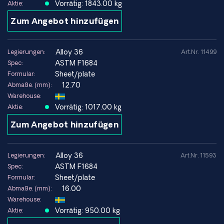
Vorrätig: 1843.00 kg
Aktie:
Zum Angebot hinzufügen
Einschränkungen
alloy 36
Legierungen:
Art.Nr. 11499
Nicht geeignet für hohe Korrosionsbelastungen ohne
ASTM F1684
Spec:
geeignete Umgebung/Oberflächenbehandlung
Sheet/plate
Formular:
Die geringe Wärmeausdehnung ist hauptsächlich im Bereich
12.70
Abmaße. (mm):
der Raumtemperatur optimiert (nicht für alle
Warehouse:
Temperaturbereiche)
Vorrätig: 1017.00 kg
Aktie:
Magnetische Eigenschaften können in einigen Anwendungen
eine Rolle spielen (ferromagnetisch bei Raumtemperatur)
Zum Angebot hinzufügen
alloy 36
Legierungen:
Art.Nr. 11593
Typische Anwendungen
ASTM F1684
Spec:
Luft- und Raumfahrt & Verbundwerkstoffwerkzeuge
Sheet/plate
Formular:
Werkzeuge, Vorrichtungen und Formen für
16.00
Abmaße. (mm):
Verbundwerkstoffe, bei denen die geringe
Warehouse:
Wärmeausdehnung eine bessere Toleranzkontrolle
Vorrätig: 950.00 kg
Aktie:
ermöglicht.