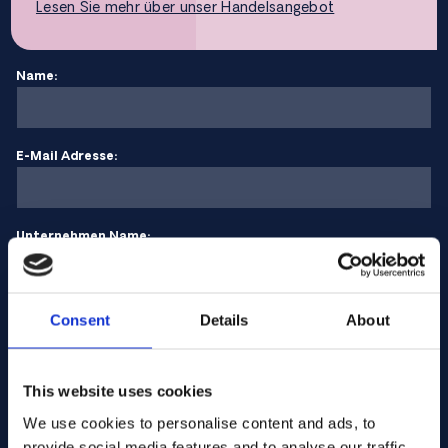
Lesen Sie mehr über unser Handelsangebot
Name:
E-Mail Adresse:
Unternehmen Name:
Menge eingeben
Consent
Details
About
This website uses cookies
Ihre Nachricht
We use cookies to personalise content and ads, to
provide social media features and to analyse our traffic.