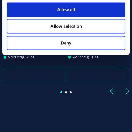
Associerade produkter
Allow all
Allow selection
ut
0 x 990.00 ASTM B574 - Offcut
Alloy C-22 Round bar 12.70 x 485.00 ASTM B574 - Offcu
Alloy C-22 Round bar 12.70
ASTM B574
ASTM B574
Deny
Round bar
Round bar
12.70 x 485.00
12.70 x 965.00
Vorrätig: 2 st
Vorrätig: 1 st