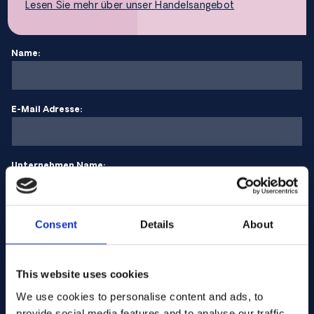
Lesen Sie mehr über unser Handelsangebot
Name:
E-Mail Adresse:
Unternehmen Name:
Menge eingeben
Consent
Details
About
This website uses cookies
Ihre Nachricht
We use cookies to personalise content and ads, to
provide social media features and to analyse our traffic.