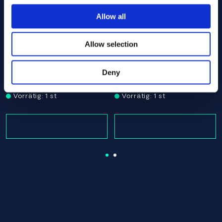
Associerade produkter
Allow all
Allow selection
cut
5 x 930.00 ASTM B574 - Offcut
Alloy C-22 Round bar 57.15 x 140.00 ASTM B574 - Offcu
Alloy C-22 Round bar 57.15
ASTM B574
ASTM B574
Deny
Round bar
Round bar
57.15 x 140.00
57.15 x 1650.00
Vorrätig: 1 st
Vorrätig: 1 st