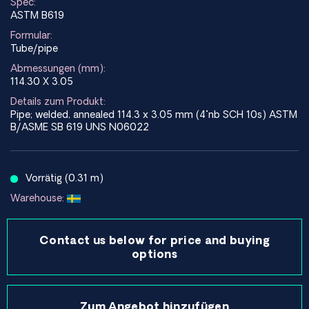
Spec:
ASTM B619
Formular:
Tube/pipe
Abmessungen (mm):
114.30 X 3.05
Details zum Produkt:
Pipe; welded, annealed 114.3 x 3.05 mm (4"nb SCH 10s) ASTM
B/ASME SB 619 UNS N06022
Vorrätig (0.31 m)
Warehouse:
Contact us below for price and buying
options
Zum Angebot hinzufügen