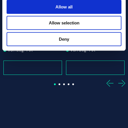
Allow all
Allow selection
 Offcut
30.00 x 755.00 ASTM B160 - Offcut
Nickel 200/201 Round bar 30.00 x 1635.00 ASTM B160 -
Nickel 200/201 Round bar 3
ASTM B160
ASTM B160
Round bar
Round bar
Deny
30.00 x 1635.00
30.00 x 320.00
Vorrätig: 1 st
Vorrätig: 1 st