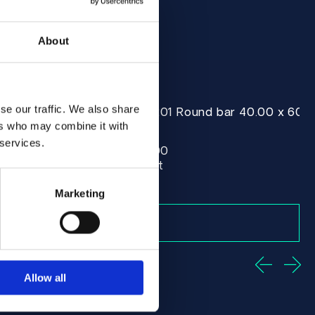
About
se our traffic. We also share
r 40.00 x 455.00 ASTM B160 - Offcut
Nickel 200/201 Round bar 40.00 x 600
ASTM B160
ers who may combine it with
Round bar
 services.
40.00 x 600.00
Vorrätig: 1 st
Marketing
Allow all