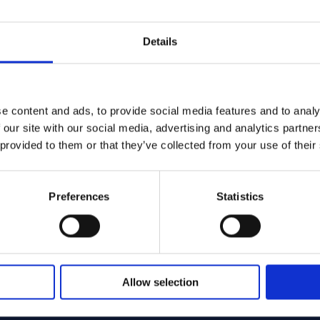
Details
e content and ads, to provide social media features and to analy
160 - Offcut
/201 Round bar 40.00 x 1940.00 ASTM B160 - Offcut
Nickel 200/201 Round ba
ASTM B160
 our site with our social media, advertising and analytics partn
Round bar
 provided to them or that they’ve collected from your use of their
0.00
40.00 x 455.00
 st
Vorrätig: 1 st
Preferences
Statistics
Allow selection