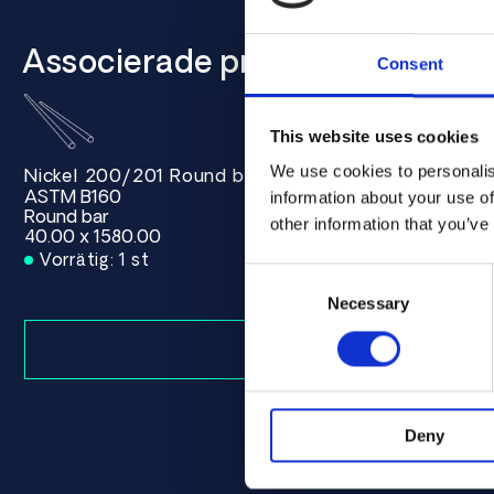
Associerade produkter
Consent
This website uses cookies
We use cookies to personalis
00.00 ASTM B160 - Offcut
Nickel 200/201 Round bar 40.00 x 1580.00 ASTM B
Nickel 200
ASTM B160
ASTM B160
information about your use of
Round bar
Round bar
other information that you’ve
40.00 x 1580.00
40.00 x 194
Vorrätig: 1 st
Vorrätig: 1
Consent
Selection
Necessary
Deny