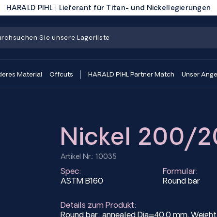
HARALD PIHL | Lieferant für Titan- und Nickellegierungen
eres Material
Offcuts
HARALD PIHL Partner Match
Unser Ang
Nickel 200/2
Artikel Nr.: 10035
Spec:
Formular:
ASTM B160
Round bar
Details zum Produkt:
Round bar; annealed Dia=40.0 mm, Weig