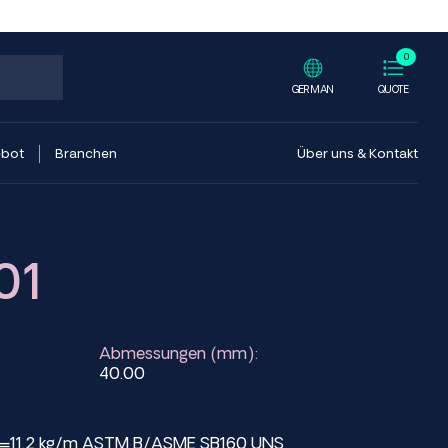
0
GERMAN
QUOTE
ebot
Branchen
Über uns & Kontakt
01
Abmessungen (mm):
40.00
ht=11.2 kg/m ASTM B/ASME SB160 UNS