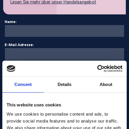
Lesen Sie mehr über unser Handelsangebot
Name:
E-Mail Adresse:
Unternehmen Name:
Consent
Details
About
Menge eingeben
This website uses cookies
We use cookies to personalise content and ads, to
Ihre Nachricht
provide social media features and to analyse our traffic.
We also share information about your use of our site with