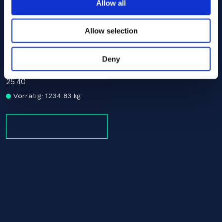
Allow all
Associerade produkter
Allow selection
Alloy HX Round bar 25.40 AMS 5754
Deny
AMS 5754
Round bar
25.40
Vorrätig: 1234.83 kg