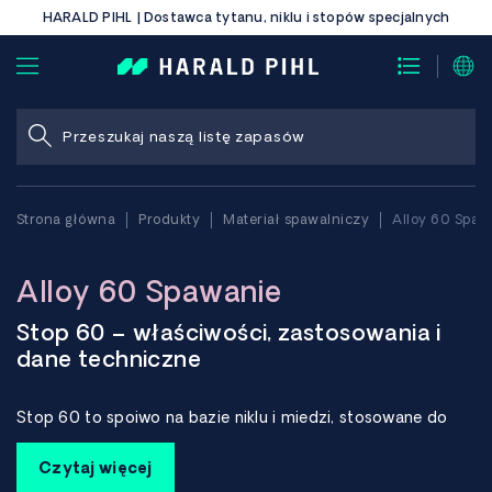
HARALD PIHL | Dostawca tytanu, niklu i stopów specjalnych
Strona główna
Produkty
Materiał spawalniczy
Alloy 60 Spaw
Alloy 60 Spawanie
Stop 60 – właściwości, zastosowania i
dane techniczne
Stop 60 to spoiwo na bazie niklu i miedzi, stosowane do
spawania stopów Monel® 400, R-405 i K-500. Jest
również stosowany do powlekania powierzchni stali, gdzie
Czytaj więcej
wymagana jest dobra odporność na korozję.