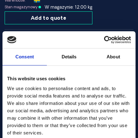
Warehouse:
Oznaczenia:
Stop 60, ERNiCu-7
W magazynie: 12.00 kg
Stan magazynowy:
Typowy skład:
Ni ~65–70%, Cu ~28–34%, Mn ~2,5–4%, Fe
Add to quote
~2–3%
Zalety
alloy 60
Stopy:
Nr art. .... GB110
Spec:
Opracowany do spawania stopów Monel®
Welding
Formularz:
Dobra odporność na korozję w wodzie morskiej i
Consent
Details
About
2.00
Wymiary. (mm):
środowisku morskim
Warehouse:
Odporność na wiele soli i kwasów redukujących
Orderable item
Stan magazynowy:
Dobra wytrzymałość mechaniczna spoiny
Contact us here for order
This website uses cookies
Może być stosowany do antykorozyjnej powłoki
powierzchniowej stali
Add to quote
We use cookies to personalise content and ads, to
provide social media features and to analyse our traffic.
We also share information about your use of our site with
Ograniczenia
alloy 60
Stopy:
Nr art. .... CN110
our social media, advertising and analytics partners who
Spoina nie jest utwardzana wydzieleniowo
N/A
Spec:
may combine it with other information that you’ve
Zapewnia niższą wytrzymałość niż materiał bazowy
Welding
Formularz:
provided to them or that they’ve collected from your use
podczas spawania stopu Monel® K-500
2.00
Wymiary. (mm):
of their services.
Nie jest przeznaczony do zastosowań, w których
Warehouse: