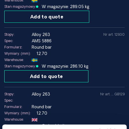
Warehouse:
Oznaczenia:
Alloy C-263, NIMONIC® 263, UNS N07263,
W magazynie: 289.05 kg
Stan magazynowy:
Werkstoffnr 2.4650, AMS 5882
Add to quote
Zalety
Wysoka wytrzymałość w podwyższonych temperaturach
alloy 263
Stopy:
Nr art. 12930
Bardzo dobra odporność na utlenianie do około 870°C
AMS 5886
Spec:
Dobra odporność na pełzanie przy długotrwałym
Round bar
Formularz:
obciążeniu
12.70
Wymiary. (mm):
Doskonała spawalność w porównaniu z wieloma innymi
Warehouse:
superstopami
W magazynie: 286.10 kg
Stan magazynowy:
Dobra odkształcalność w stanie przesyconym
Add to quote
Ograniczenia
alloy 263
Stopy:
Nr art. .... GB129
Wyższy koszt materiału niż w przypadku standardowych
Spec:
stopów niklu i stali nierdzewnej
Round bar
Formularz:
Wymaga kontrolowanej obróbki cieplnej dla uzyskania
12.70
Wymiary. (mm):
optymalnej wydajności
Warehouse:
Nieprzeznaczone do środowisk o dużej zawartości siarki
Orderable item
Stan magazynowy: