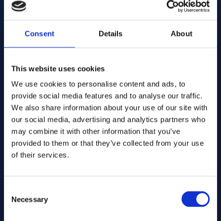
Contact us here for order
Typowe zastosowania
Add to quote
Turbiny gazowe
Consent
Details
About
Komory spalania, obudowy, segmenty pierścieniowe i inne
elementy wysokotemperaturowe.
alloy 263
Stopy:
Nr art. .... GB129
Przemysł lotniczy i kosmiczny / sektor energetyczny
Spec:
This website uses cookies
Elementy konstrukcyjne, w których kluczowe jest
Round bar
Formularz:
połączenie niskiej masy i wytrzymałości na wysokie
We use cookies to personalise content and ads, to
12.70
Wymiary. (mm):
temperatury.
provide social media features and to analyse our traffic.
Warehouse:
Przemysłowe systemy grzewcze
Orderable item
We also share information about your use of our site with
Stan magazynowy:
Elementy narażone na wysokie temperatury i atmosfery
Contact us here for order
our social media, advertising and analytics partners who
utleniające.
may combine it with other information that you’ve
Add to quote
provided to them or that they’ve collected from your use
Odporność na korozję i utlenianie
of their services.
Stop 263 zapewnia bardzo dobrą odporność na utlenianie i
alloy 263
Stopy:
Nr art. .... CN129
korozję w gorących gazach w środowiskach o wysokiej
AMS 5886
Spec:
temperaturze. Materiał zachowuje stabilność strukturalną
Round bar
Formularz:
Consent
przy długotrwałym narażeniu i doskonale nadaje się do
12.70
Wymiary. (mm):
Necessary
Selection
zastosowań wymagających wysokich temperatur.
Warehouse:
Orderable item
Stan magazynowy: