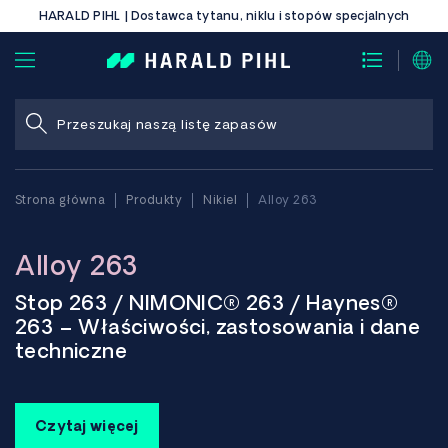
HARALD PIHL | Dostawca tytanu, niklu i stopów specjalnych
Strona główna
Produkty
Nikiel
Alloy 263
Alloy 263
Stop 263 / NIMONIC® 263 / Haynes®
263 – Właściwości, zastosowania i dane
techniczne
Stop 263, znany również jako NIMONIC® 263, to
utwardzany wydzieleniowo superstop na bazie niklu,
Czytaj więcej