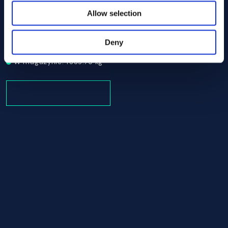
Allow selection
Alloy 625 Round bar 25.40 AMS 5666
AMS 5666
Round bar
Deny
25.40
W magazynie: 1885.70 kg