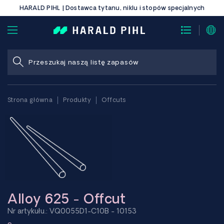
HARALD PIHL | Dostawca tytanu, niklu i stopów specjalnych
Strona główna
Produkty
Offcuts
Alloy 625 - Offcut
Nr artykułu.: VQ0055D1-C10B - 10153