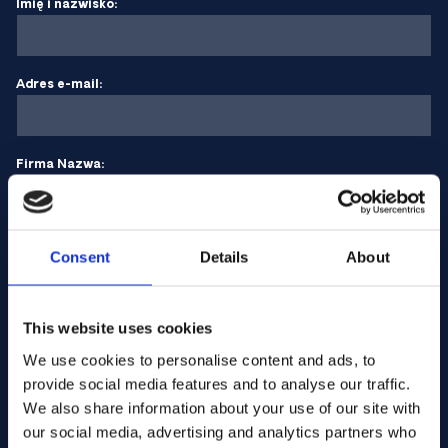
Imię i nazwisko:
Adres e-mail:
Firma Nazwa:
Wprowadź ilość
Consent
Details
About
Twoja wiadomość
This website uses cookies
We use cookies to personalise content and ads, to
provide social media features and to analyse our traffic.
We also share information about your use of our site with
our social media, advertising and analytics partners who