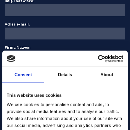
Imię i nazwisko:
Adres e-mail:
Firma Nazwa:
Wprowadź ilość
Consent
Details
About
Twoja wiadomość
This website uses cookies
We use cookies to personalise content and ads, to
provide social media features and to analyse our traffic.
We also share information about your use of our site with
our social media, advertising and analytics partners who