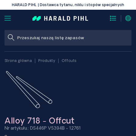
HARALD PIHL | Dostawca tytanu, niklu i stopów specjalnych
Strona główna
Produkty
Offcuts
Alloy 718 - Offcut
Nr artykułu.: DS446P V5394B - 12761