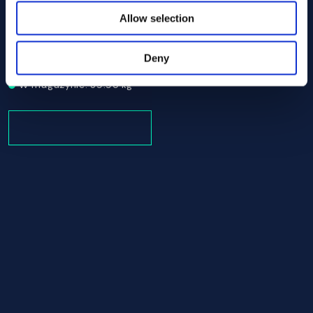
Allow selection
Alloy 718 Round bar 82.50 AMS 5663
AMS 5663
Round bar
Deny
82.50
W magazynie: 39.96 kg