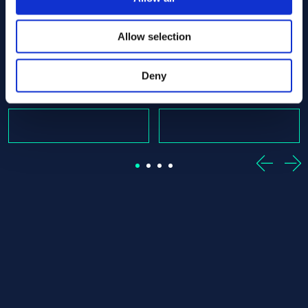
x 915.00 SEW 385 - Offcut
Alloy 36 Round bar 40.00 x 152.00 SEW 385 - Offcut
Alloy 36 Round bar 40.00 x
Allow selection
SEW 385
SEW 385
Round bar
Round bar
40.00 x 152.00
40.00 x 285.00
Deny
W magazynie: 1 st
W magazynie: 1 st