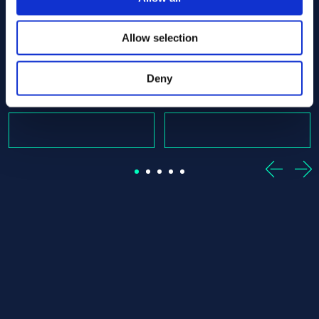
ut
0 x 870.00 ASTM B574 - Offcut
Alloy C-22 Round bar 25.40 x 495.00 ASTM B574 - Offcu
Alloy C-22 Round bar 25.40
Allow selection
ASTM B574
ASTM B574
Round bar
Round bar
25.40 x 495.00
25.40 x 660.00
Deny
W magazynie: 1 st
W magazynie: 1 st