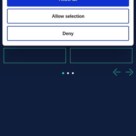
cut
0 x 630.00 ASTM B574 - Offcut
Alloy C-22 Round bar 50.80 x 150.00 ASTM B574 - Offcu
Alloy C-22 Round bar 50.80
Allow selection
ASTM B574
ASTM B574
Round bar
Round bar
50.80 x 150.00
50.80 x 2080.00
Deny
W magazynie: 1 st
W magazynie: 1 st