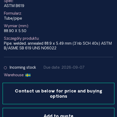
Spec:
ASTM B619
Formularz:
Tube/pipe
Wymiar (mm):
88.90 X 5.50
Szczegóły produktu:
Pipe; welded, annealed 88.9 x 5.49 mm (3"nb SCH 40s) ASTM
B/ASME SB 619 UNS N06022
Incoming stock
Due date: 2026-09-07
Warehouse:
Contact us below for price and buying
options
Add to quote